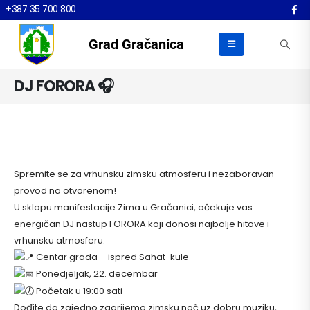
+387 35 700 800
Grad Gračanica
DJ FORORA 🎧
Spremite se za vrhunsku zimsku atmosferu i nezaboravan
provod na otvorenom!
U sklopu manifestacije Zima u Gračanici, očekuje vas
energičan DJ nastup FORORA koji donosi najbolje hitove i
vrhunsku atmosferu.
Centar grada – ispred Sahat-kule
Ponedjeljak, 22. decembar
Početak u 19:00 sati
Dođite da zajedno zagrijemo zimsku noć uz dobru muziku,