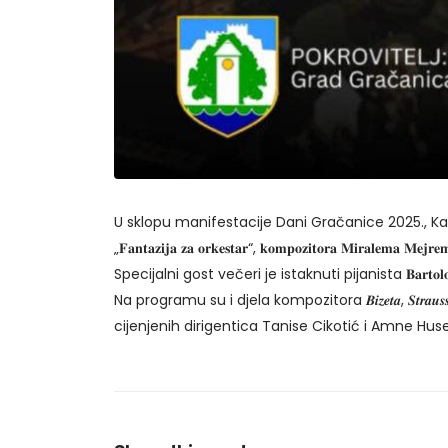
U sklopu manifestacije Dani Gračanice 2025., Ka
„𝐅𝐚𝐧𝐭𝐚𝐳𝐢𝐣𝐚 𝐳𝐚 𝐨𝐫𝐤𝐞𝐬𝐭𝐚𝐫“, 𝐤𝐨𝐦𝐩𝐨𝐳𝐢𝐭𝐨𝐫𝐚 
Specijalni gost večeri je istaknuti pijanista 𝐁𝐚𝐫𝐭𝐨𝐥𝐨𝐦𝐞𝐣
Na programu su i djela kompozitora 𝑩𝒊𝒛𝒆𝒕𝒂, 𝑺𝒕𝒓𝒂𝒖𝒔
cijenjenih dirigentica Tanise Cikotić i Amne Hus