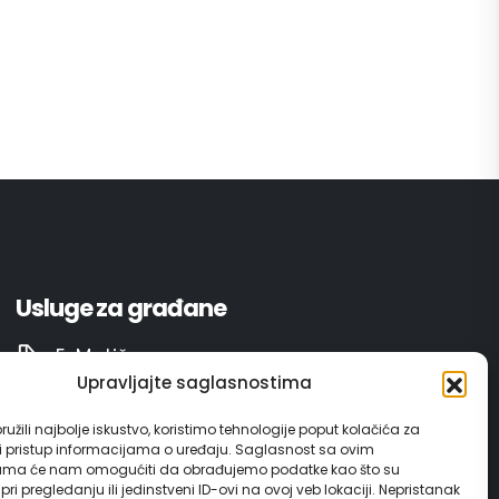
Usluge za građane
E-Matičar
Upravljajte saglasnostima
72 sata sistem
užili najbolje iskustvo, koristimo tehnologije poput kolačića za
ili pristup informacijama o uređaju. Saglasnost sa ovim
Invest in Gračanica
ama će nam omogućiti da obrađujemo podatke kao što su
ri pregledanju ili jedinstveni ID-ovi na ovoj veb lokaciji. Nepristanak