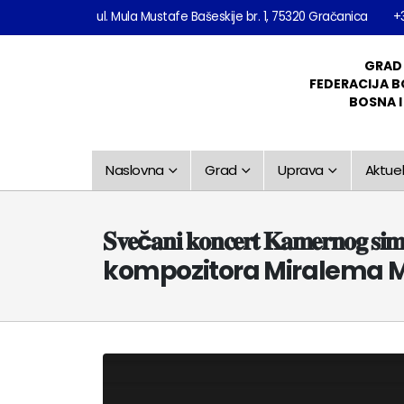
ul. Mula Mustafe Bašeskije br. 1, 75320 Gračanica
+
GRAD
FEDERACIJA B
BOSNA 
Naslovna
Grad
Uprava
Aktuel
𝐒𝐯𝐞č𝐚𝐧𝐢 𝐤𝐨𝐧𝐜𝐞𝐫𝐭 𝐊𝐚𝐦𝐞𝐫𝐧
kompozitora Miralema 