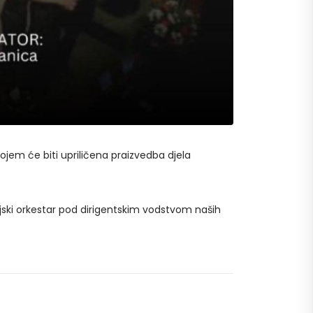
ojem će biti upriličena praizvedba djela
amerni simfonijski orkestar pod dirigentskim vodstvom naših