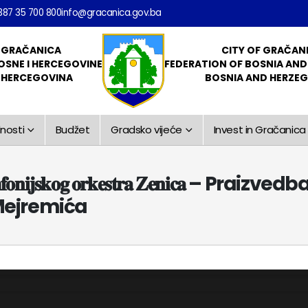
387 35 700 800
info@gracanica.gov.ba
 GRAČANICA
CITY OF GRAČAN
OSNE I HERCEGOVINE
FEDERATION OF BOSNIA AN
I HERCEGOVINA
BOSNIA AND HERZE
nosti
Budžet
Gradsko vijeće
Invest in Gračanica
𝐨𝐠 𝐬𝐢𝐦𝐟𝐨𝐧𝐢𝐣𝐬𝐤𝐨𝐠 𝐨𝐫𝐤𝐞𝐬𝐭𝐫𝐚 𝐙𝐞𝐧𝐢
Mejremića