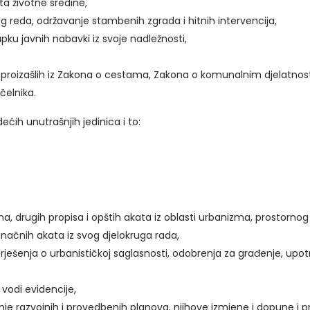
ta životne sredine,
 reda, održavanje stambenih zgrada i hitnih intervencija,
u javnih nabavki iz svoje nadležnosti,
 proizašlih iz Zakona o cestama, Zakona o komunalnim djelatnostim
čelnika.
dećih unutrašnjih jedinica i to:
a, drugih propisa i opštih akata iz oblasti urbanizma, prostornog
dinačnih akata iz svog djelokruga rada,
ješenja o urbanističkoj saglasnosti, odobrenja za građenje, upotr
vodi evidencije,
e razvojnih i provedbenih planova, njihove izmjene i dopune i 