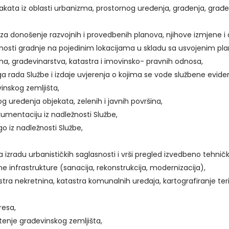
 akata iz oblasti urbanizma, prostornog uređenja, građenja, građ
donošenje razvojnih i provedbenih planova, njihove izmjene i d
ti gradnje na pojedinim lokacijama u skladu sa usvojenim plan
ma, građevinarstva, katastra i imovinsko- pravnih odnosa,
a rada Službe i izdaje uvjerenja o kojima se vode službene eviden
inskog zemljišta,
og uređenja objekata, zelenih i javnih površina,
umentaciju iz nadležnosti Službe,
go iz nadležnosti Službe,
a izradu urbanističkih saglasnosti i vrši pregled izvedbeno tehni
e infrastrukture (sanacija, rekonstrukcija, modernizacija),
ra nekretnina, katastra komunalnih uređaja, kartografiranje terit
resa,
tenje građevinskog zemljišta,