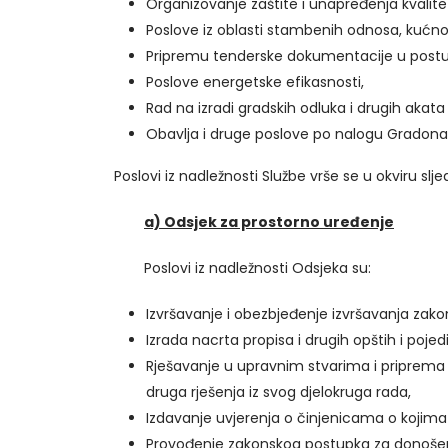
Organizovanje zaštite i unapređenja kvalite
Poslove iz oblasti stambenih odnosa, kućnog
Pripremu tenderske dokumentacije u postupk
Poslove energetske efikasnosti,
Rad na izradi gradskih odluka i drugih akata
Obavlja i druge poslove po nalogu Gradona
Poslovi iz nadležnosti Službe vrše se u okviru slje
a) Odsjek za prostorno uređenje
Poslovi iz nadležnosti Odsjeka su:
Izvršavanje i obezbjeđenje izvršavanja zakon
Izrada nacrta propisa i drugih opštih i poje
Rješavanje u upravnim stvarima i priprema r
druga rješenja iz svog djelokruga rada,
Izdavanje uvjerenja o činjenicama o kojima 
Provođenje zakonskog postupka za donošenj