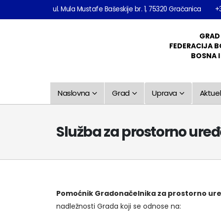
ul. Mula Mustafe Bašeskije br. 1, 75320 Gračanica
+
GRAD
FEDERACIJA B
BOSNA 
Naslovna
Grad
Uprava
Aktuel
Služba za prostorno ure
Pomoćnik Gradonačelnika za prostorno ur
nadležnosti Grada koji se odnose na: