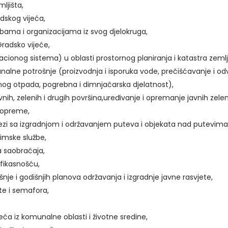
ljišta,
dskog vijeća,
žbama i organizacijama iz svog djelokruga,
radsko vijeće,
cionog sistema) u oblasti prostornog planiranja i katastra zemlj
alne potrošnje (proizvodnja i isporuka vode, prečišćavanje i od
og otpada, pogrebna i dimnjačarska djelatnost),
nih, zelenih i drugih površina,uređivanje i opremanje javnih zele
 opreme,
ezi sa izgradnjom i održavanjem puteva i objekata nad putevima
zimske službe,
ja saobraćaja,
efikasnošću,
e i godišnjih planova održavanja i izgradnje javne rasvjete,
te i semafora,
ća iz komunalne oblasti i životne sredine,