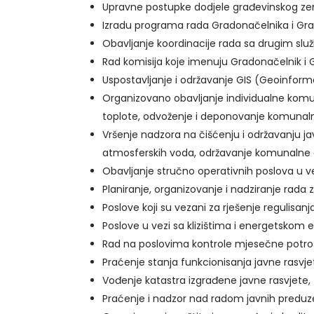
Upravne postupke dodjele građevinskog zem
Izradu programa rada Gradonačelnika i Gra
Obavljanje koordinacije rada sa drugim slu
Rad komisija koje imenuju Gradonačelnik i G
Uspostavljanje i održavanje GIS (Geoinforma
Organizovano obavljanje individualne komun
toplote, odvoženje i deponovanje komunaln
Vršenje nadzora na čišćenju i održavanju jav
atmosferskih voda, održavanje komunalne
Obavljanje stručno operativnih poslova u v
Planiranje, organizovanje i nadziranje rada 
Poslove koji su vezani za rješenje regulisan
Poslove u vezi sa klizištima i energetskom 
Rad na poslovima kontrole mjesečne potrošnj
Praćenje stanja funkcionisanja javne rasvje
Vođenje katastra izgrađene javne rasvjete,
Praćenje i nadzor nad radom javnih preduze