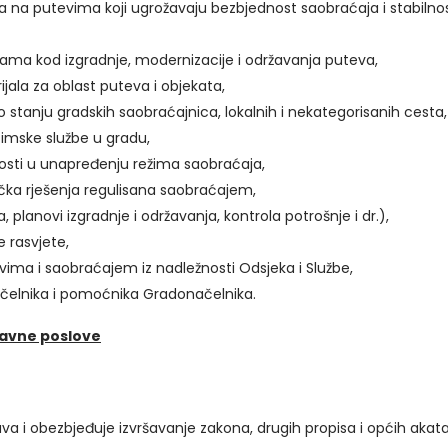
 na putevima koji ugrožavaju bezbjednost saobraćaja i stabilnos
ma kod izgradnje, modernizacije i održavanja puteva,
rijala za oblast puteva i objekata,
stanju gradskih saobraćajnica, lokalnih i nekategorisanih cesta,
Zimske službe u gradu,
nosti u unapređenju režima saobraćaja,
ička rješenja regulisana saobraćajem,
, planovi izgradnje i održavanja, kontrola potrošnje i dr.),
e rasvjete,
evima i saobraćajem iz nadležnosti Odsjeka i Službe,
čelnika i pomoćnika Gradonačelnika.
ravne poslove
ršava i obezbjeđuje izvršavanje zakona, drugih propisa i općih akat