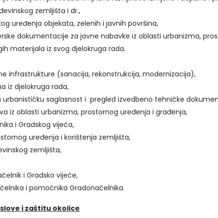
evinskog zemljišta i dr.,
kog uređenja objekata, zelenih i javnih površina,
erske dokumentacije za javne nabavke iz oblasti urbanizma, pros
gih materijala iz svog djelokruga rada.
e infrastrukture (sanacija, rekonstrukcija, modernizacija),
a iz djelokruga rada,
za urbanističku saglasnost i pregled izvedbeno tehničke dokumen
a iz oblasti urbanizma, prostornog uređenja i građenja,
ika i Gradskog vijeća,
stornog uređenja i korištenja zemljišta,
vinskog zemljišta,
elnik i Gradsko vijeće,
čelnika i pomoćnika Gradonačelnika.
ove i zaštitu okolice