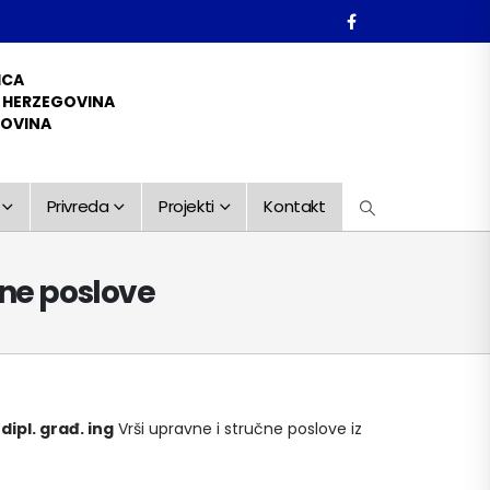
ICA
D HERZEGOVINA
GOVINA
Privreda
Projekti
Kontakt
vne poslove
dipl. građ. ing
Vrši upravne i stručne poslove iz