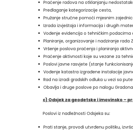
Praćenje radova na otklanjanju nedostataka
Predlaganje kategorizacije cesta,
Pružanje stručne pomoći mjesnim zajednica
Izrada izvještaja i informacija i drugih mate
Vođenje evidencija o tehničkim podacima o 
Planiranje, organizovanje i nadziranje rada 
Vršenje poslova praćenja i planiranja aktiv
Praćenje aktivnosti koje su vezane za tehn
Poslovi javne rasvjete (stanje funkcionisanja
Vođenje katastra izgrađene instalacije javn
Rad na izradi gradskih odluka u vezi sa put
Obavlja i druge poslove po nalogu Gradona
c) Odsjek za geodetske i imovinsko – p
Poslovi iz nadležnosti Odsjeka su:
Prati stanje, provodi utvrđenu politiku, izv