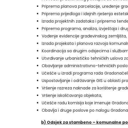
Priprema planova parcelacije, uređenje građ
Priprema prijedloga i idejnih rješenja estets
Izrada projektnih zadataka i priprema tend
Priprema programa, analiza, izvještaja i dru
Vođenje evidencije građevinskog zemljišta,
Izrada projekata i planova razvoja komunaln
Koordinacija sa drugim odsjecima i službam
Utvrđivanje urbanističko tehničkih uslova 
Obavljanje administrativno-tehničkih poslov
Učešće u izradi programa rada Gradonačeln
Uspostavljanje i održavanje GIS u oblasti pro
Vršenje razreza naknade za korištenje građe
Vršenje iskoličavanja objekata,
Učešće radu komisija koje imenuje Gradonač
Obavlja i druge poslove po nalogu Gradona
b) Odsjek za stambeno – komunalne posl