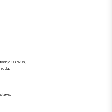
avanja u zakup,
 rada,
puteva,