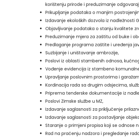
korištenju prirode i preduzimanje odgovaraju
Prikupljanje podataka o manjim postrojenjim
Izdavanje ekoloških dozvola iz nadležnosti 
Objavljivanje podataka o stanju kvalitete zr
Preduzimanje mjera za zaštitu od buke i o
Predlaganje programa zaštite i uređenja jav
Suzbijanje i uništavanje ambrozije,
Poslovi iz oblasti stambenih odnosa, kućnog
Vođenje evidencija iz stambeno komunalne ob
Upravljanje poslovnim prostorima i garažama
Kordinacija rada sa drugim odsjecima, služ
Priprema tenderske dokumentacije iz nadle
Poslovi Zimske službe u MZ,
Izdavanje saglasnosti za priključenje prilazn
Izdavanje saglasnosti za postavljanje objeka
Staranje o primjeni propisa koji se odnose 
Rad na praćenju nadzora i pregledanje radov