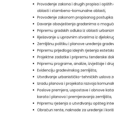
Provođenje zakona i drugih propisa i opštih
oblasti i stambeno-komunalne oblasti,
Provođenje zakonom propisanog postupka za 
Davanje obavještenja građanima o mogućnos
Pripremu gradskih odluka iz oblasti urbaniz
Rješavanje u upravnim stvarima iz djelokrug
Zemljišnu politiku i planove uređenja građev
Pripremu prijedloga idejnih rješenja estetsk
Projektne zadatke i pripremu tenderske dok
Pripremu programe, analize, izvještaje i dru
Evidenciju građevinskog zemljišta,
Utvrđivanje urbanističko-tehničkih uslova z
Izradu planova i projekata razvoja komunaln
Poslove premjera, uspostave i obnove katast
karata i planova i premjeravanja zemljišta,
Pripremu rješenja o utvrđivanju opšteg inte
Obračun rente, naknade za uređenje i koriš