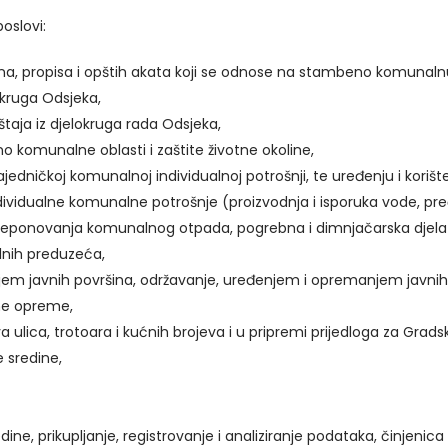
oslovi:
na, propisa i opštih akata koji se odnose na stambeno komunalnu 
lokruga Odsjeka,
štaja iz djelokruga rada Odsjeka,
 komunalne oblasti i zaštite životne okoline,
ajedničkoj komunalnoj individualnoj potrošnji, te uređenju i koriš
ividualne komunalne potrošnje (proizvodnja i isporuka vode, pr
i deponovanja komunalnog otpada, pogrebna i dimnjačarska djela
nih preduzeća,
jem javnih površina, održavanje, uređenjem i opremanjem javnih 
ne opreme,
ulica, trotoara i kućnih brojeva i u pripremi prijedloga za Gradsk
 sredine,
ne, prikupljanje, registrovanje i analiziranje podataka, činjenica 