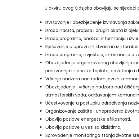
U okviru ovog Odsjeka obavljaju se sljedeći p
Izvršavanje i obezbjeđenje izvršavanja zako
Izrada nacrta, propisa i drugih akata iz dje
Izrada programa, analiza, informacija i izvje
Rješavanje u upravnim stvarima iz stambeno
Izrada programa, izvještaja, informacija o z
Obezbjeđenje organizovanog obavljanja ind
proizvodnja i isporuka toplote, odvoženja 
Vršenje nadzora nad radom javnih komunal
Obezbjeđenje i vršenje nadzora nad čišćen
atmosferskih voda, održavanjem komunal
Učestvovanje u postupku određivanja naziva 
Organizovanje zaštite i unapređenja životne
Obavlja poslove energetske efikasnosti,
Obavlja poslove u vezi sa klizištima,
Sprovođenje monitoringa stanja životne sredi