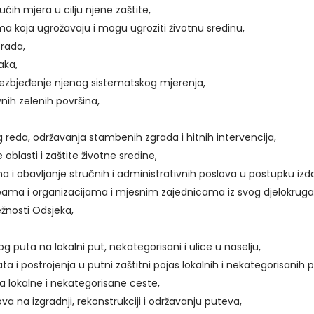
ćih mjera u cilju njene zaštite,
a koja ugrožavaju i mogu ugroziti životnu sredinu,
Grada,
aka,
bezbjeđenje njenog sistematskog mjerenja,
nih zelenih površina,
 reda, održavanja stambenih zgrada i hitnih intervencija,
lasti i zaštite životne sredine,
 i obavljanje stručnih i administrativnih poslova u postupku izd
bama i organizacijama i mjesnim zajednicama iz svog djelokruga
žnosti Odsjeka,
og puta na lokalni put, nekategorisani i ulice u naselju,
ta i postrojenja u putni zaštitni pojas lokalnih i nekategorisanih 
na lokalne i nekategorisane ceste,
a na izgradnji, rekonstrukciji i održavanju puteva,