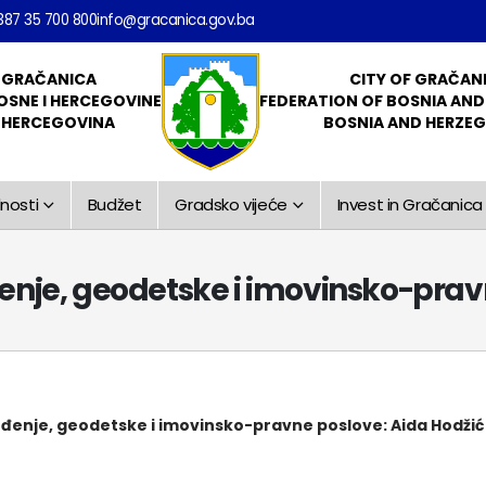
387 35 700 800
info@gracanica.gov.ba
 GRAČANICA
CITY OF GRAČAN
OSNE I HERCEGOVINE
FEDERATION OF BOSNIA AN
I HERCEGOVINA
BOSNIA AND HERZE
nosti
Budžet
Gradsko vijeće
Invest in Gračanica
đenje, geodetske i imovinsko-pra
eđenje,
geodetske i imovinsko-pravne poslove:
Aida Hodžić 