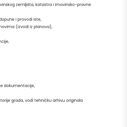
evinskog zemljišta, katastra i imovinsko-pravne
opune i provodi iste,
ovima (izvodi iz planova),
cije,
čke dokumentacije,
orije grada, vodi tehničku arhivu originala