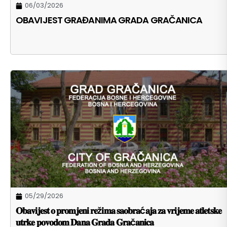
06/03/2026
OBAVIJEST GRAĐANIMA GRADA GRAČANICA
05/29/2026
𝐎𝐛𝐚𝐯𝐢𝐣𝐞𝐬𝐭 𝐨 𝐩𝐫𝐨𝐦𝐣𝐞𝐧𝐢 𝐫𝐞ž𝐢𝐦𝐚 𝐬𝐚𝐨𝐛𝐫𝐚ć𝐚𝐣𝐚 𝐳𝐚 𝐯𝐫𝐢𝐣𝐞𝐦𝐞 𝐚𝐭𝐥𝐞𝐭𝐬𝐤𝐞
𝐮𝐭𝐫𝐤𝐞 𝐩𝐨𝐯𝐨𝐝𝐨𝐦 𝐃𝐚𝐧𝐚 𝐆𝐫𝐚𝐝𝐚 𝐆𝐫𝐚č𝐚𝐧𝐢𝐜𝐚