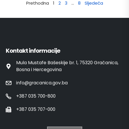
Prethodna
1
2
3
…
8
Sljedeća
Kontakt informacije
Mula Mustafe Bašeskije br. 1, 75320 Gračanica,
Bosna i Hercegovina
info@gracanica.gov.ba
+387 035 700-800
+387 035 707-000