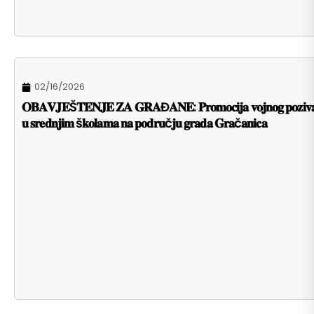
02/16/2026
𝐎𝐁𝐀𝐕𝐉𝐄Š𝐓𝐄𝐍𝐉𝐄 𝐙𝐀 𝐆𝐑𝐀Đ𝐀𝐍𝐄: 𝐏𝐫𝐨𝐦𝐨𝐜𝐢𝐣𝐚 𝐯𝐨𝐣𝐧𝐨𝐠 𝐩𝐨𝐳𝐢𝐯
𝐮 𝐬𝐫𝐞𝐝𝐧𝐣𝐢𝐦 š𝐤𝐨𝐥𝐚𝐦𝐚 𝐧𝐚 𝐩𝐨𝐝𝐫𝐮č𝐣𝐮 𝐠𝐫𝐚𝐝𝐚 𝐆𝐫𝐚č𝐚𝐧𝐢𝐜𝐚