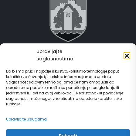
Upravljajte
Grad Gračanica
saglasnostima
Usluge za građane
Da bismo pružili najbolje iskustvo, koristimo tehnologije poput
kolačića za čuvanje i/ili pristup informacijama o uređaju.
E-Matičar
Saglasnost sa ovim tehnologijama će nam omogućiti da
obrađujemo podatke kao što su ponašanje pri pregledanju ili
jedinstveni ID-ovi na ovoj veb lokaciji. Nepristanak ili povlačenje
72 sata sistem
saglasnosti može negativno uticati na određene karakteristike i
funkcije.
Invest in Gračanica
Upravljajte uslugama
Vodič za građane
Prihvati