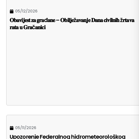
05/12/2026
𝐎𝐛𝐚𝐯𝐢𝐣𝐞𝐬𝐭 𝐳𝐚 𝐠𝐫𝐚đ𝐚𝐧𝐞 – 𝐎𝐛𝐢𝐥𝐣𝐞ž𝐚𝐯𝐚𝐧𝐣𝐞 𝐃𝐚𝐧𝐚 𝐜𝐢𝐯𝐢𝐥𝐧𝐢𝐡 ž𝐫𝐭𝐚𝐯𝐚
𝐫𝐚𝐭𝐚 𝐮 𝐆𝐫𝐚č𝐚𝐧𝐢𝐜𝐢
05/11/2026
Upozorenje Federalnog hidrometeorološkog