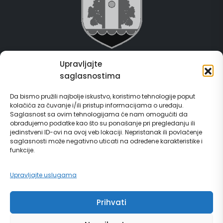
Upravljajte
Grad Gračanica
saglasnostima
Usluge za građane
Da bismo pružili najbolje iskustvo, koristimo tehnologije poput
kolačića za čuvanje i/ili pristup informacijama o uređaju.
E-Matičar
Saglasnost sa ovim tehnologijama će nam omogućiti da
obrađujemo podatke kao što su ponašanje pri pregledanju ili
jedinstveni ID-ovi na ovoj veb lokaciji. Nepristanak ili povlačenje
72 sata sistem
saglasnosti može negativno uticati na određene karakteristike i
funkcije.
Invest in Gračanica
Upravljajte uslugama
Vodič za građane
Prihvati