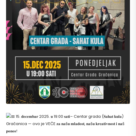
15. 𝐝𝐞𝐜𝐞𝐦𝐛𝐚𝐫 2025. 𝐮 19:00 𝐬𝐚𝐭𝐢– Centar grada (𝐒𝐚𝐡𝐚𝐭 𝐤𝐮𝐥𝐚)
Gračanica — ovo je VEČE 𝐳𝐚 𝐧𝐚š𝐮 𝐦𝐥𝐚𝐝𝐨𝐬𝐭, 𝐧𝐚š𝐮 𝐤𝐫𝐞𝐚𝐭𝐢𝐯𝐧𝐨𝐬𝐭 𝐢 𝐧𝐚š
𝐩𝐨𝐧𝐨𝐬!