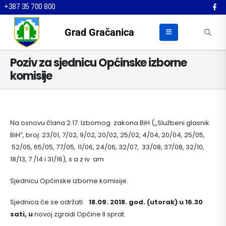
+387 35 700 800
Grad Gračanica
Poziv za sjednicu Općinske izborne
komisije
Na osnovu člana 2.17. Izbomog zakona BiH (,,Službeni glasnik
BiH”, broj: 23/01, 7/02, 9/02, 20/02, 25/02, 4/04, 20/04, 25/05,
52/05, 65/05, 77/05
,
11/06, 24/06, 32/07, 33/08, 37/08, 32/10,
18/13, 7 /14 i 31/16), s a z iv am
Sjednicu Općinske izbome komisije.
Sjednica će se održati
18.09. 2018. god. (utorak) u 16.30
sati, u
novoj zgradi Općine II sprat.