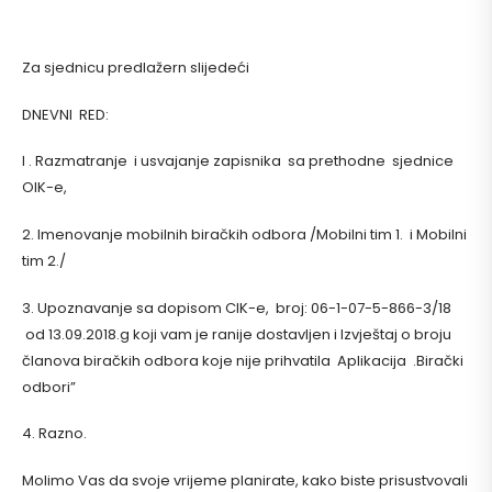
Za sjednicu predlažern slijedeći
DNEVNI RED:
l . Razmatranje i usvajanje zapisnika sa prethodne sjednice
OIK-e,
2. Imenovanje mobilnih biračkih odbora /Mobilni tim 1. i Mobilni
tim 2./
3. Upoznavanje sa dopisom CIK-e, broj: 06-1-07-5-866-3/18
od 13.09.2018.g koji vam je ranije dostavljen i Izvještaj o broju
članova biračkih odbora koje nije prihvatila Aplikacija .Birački
odbori”
4. Razno.
Molimo Vas da svoje vrijeme planirate, kako biste prisustvovali