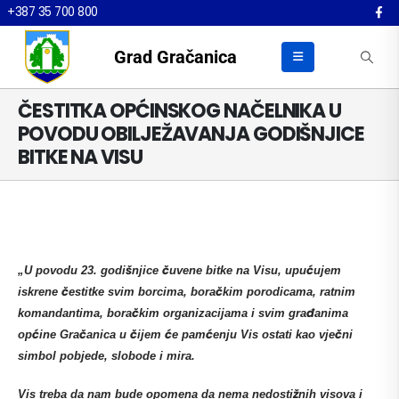
+387 35 700 800
Grad Gračanica
ČESTITKA OPĆINSKOG NAČELNIKA U
POVODU OBILJEŽAVANJA GODIŠNJICE
BITKE NA VISU
„U povodu 23. godišnjice čuvene bitke na Visu, upućujem
iskrene čestitke svim borcima, boračkim porodicama, ratnim
komandantima, boračkim organizacijama i svim građanima
općine Gračanica u čijem će pamćenju Vis ostati kao vječni
simbol pobjede, slobode i mira.
Vis treba da nam bude opomena da nema nedostižnih visova i