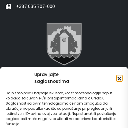
+387 035 707-000
Upravljajte
Grad Gračanica
saglasnostima
Usluge za građane
Da bismo pružili najbolje iskustvo, koristimo tehnologije poput
kolačića za čuvanje i/ili pristup informacijama o uređaju.
E-Matičar
Saglasnost sa ovim tehnologijama će nam omogućiti da
obrađujemo podatke kao što su ponašanje pri pregledanju ili
72 sata sistem
jedinstveni ID-ovi na ovoj veb lokaciji. Nepristanak ili povlačenje
saglasnosti može negativno uticati na određene karakteristike i
funkcije.
Invest in Gračanica