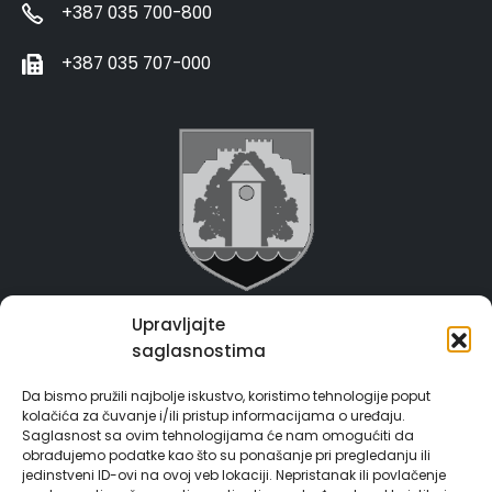
+387 035 700-800
+387 035 707-000
Upravljajte
Grad Gračanica
saglasnostima
Usluge za građane
Da bismo pružili najbolje iskustvo, koristimo tehnologije poput
kolačića za čuvanje i/ili pristup informacijama o uređaju.
E-Matičar
Saglasnost sa ovim tehnologijama će nam omogućiti da
obrađujemo podatke kao što su ponašanje pri pregledanju ili
jedinstveni ID-ovi na ovoj veb lokaciji. Nepristanak ili povlačenje
72 sata sistem