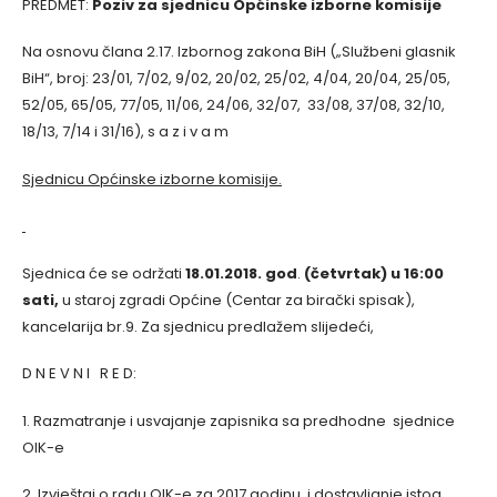
PREDMET:
Poziv za sjednicu Općinske izborne komisije
Na osnovu člana 2.17. Izbornog zakona BiH („Službeni glasnik
BiH“, broj: 23/01, 7/02, 9/02, 20/02, 25/02, 4/04, 20/04, 25/05,
52/05, 65/05, 77/05, 11/06, 24/06, 32/07, 33/08, 37/08, 32/10,
18/13, 7/14 i 31/16), s a z i v a m
Sjednicu Općinske izborne komisije.
Sjednica će se održati
18.01.2018. god
.
(četvrtak) u 16:00
sati,
u staroj zgradi Općine (Centar za birački spisak),
kancelarija br.9. Za sjednicu predlažem slijedeći,
D N E V N I R E D:
1. Razmatranje i usvajanje zapisnika sa predhodne sjednice
OIK-e
2. Izvještaj o radu OIK-e za 2017.godinu, i dostavljanje istog