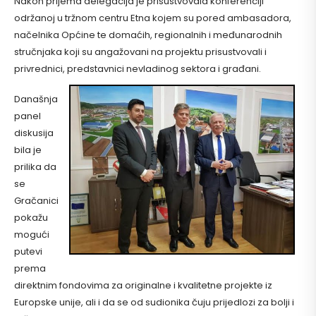
Nakon prijema delegacija je prisustvovala konferenciji
održanoj u tržnom centru Etna kojem su pored ambasadora,
načelnika Općine te domaćih, regionalnih i međunarodnih
stručnjaka koji su angažovani na projektu prisustvovali i
privrednici, predstavnici nevladinog sektora i građani.
Današnja
panel
diskusija
bila je
prilika da
se
Gračanici
pokažu
mogući
putevi
prema
direktnim fondovima za originalne i kvalitetne projekte iz
Europske unije, ali i da se od sudionika čuju prijedlozi za bolji i