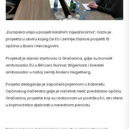
„Europska unija u posjeti lokalnim zajednicama“, naziv je
projekta u okviru kojeg će EU i zemlje članice posjetiti 15
općina u Bosni i Hercegovini.
Projekat je danas startovao iz Gračanica, gdje su boravili
ambasador EU u BiH Lars Gunnar Wigemark i švedski
ambasador u našoj zemlji Anders Hegelberg.
Posjeta delegacije je započela prijemom u Kabinetu
Općinskog načelnika gdje je načelnik Helić predstavio općinu
Gračanica, projekte koji su realizovani uz podršku EU, ali i sfere
u kojima treba djelovati u narednom periodu.