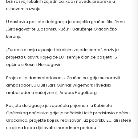
brži razvoj lokalnih zajednica, kao i navedu prepreke u
njihovom razvoju.
U nastavku posjete delegacija je posjetila gračaničku firmu
„Širbegović“ te „Bosansku kuću“ i Udruženje Gračaničko
keranje.
„Europska unija u posjeti lokalnim zajednicama“, naziv je
projekta u okviru kojeg će EU i zemlje članice posjetiti 15
općina u Bosni i Hercegovini.
Projekat je danas startovao iz Gračanica, gdje su boravili
ambasador EU u BiH Lars Gunnar Wigemark i švedski
ambasador u našoj zemlji Anders Hegelberg.
Posjeta delegacije je započela prijemom u Kabinetu
Općinskog načelnika gdje je načelnik Helić predstavio općinu
Gračanica, projekte koji su realizovani uz podršku EU, ali i sfere
u kojima treba djelovati u narednom periodu.