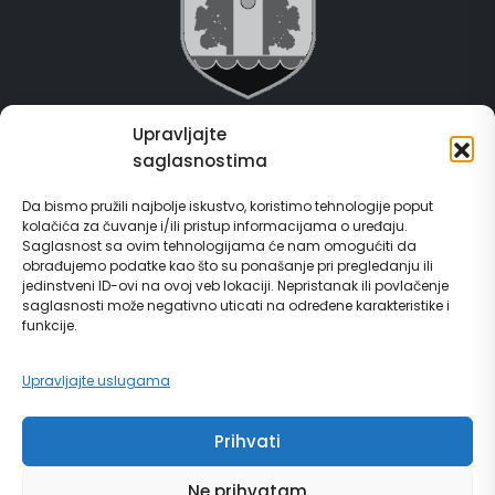
Upravljajte
Grad Gračanica
saglasnostima
Usluge za građane
Da bismo pružili najbolje iskustvo, koristimo tehnologije poput
kolačića za čuvanje i/ili pristup informacijama o uređaju.
E-Matičar
Saglasnost sa ovim tehnologijama će nam omogućiti da
obrađujemo podatke kao što su ponašanje pri pregledanju ili
72 sata sistem
jedinstveni ID-ovi na ovoj veb lokaciji. Nepristanak ili povlačenje
saglasnosti može negativno uticati na određene karakteristike i
funkcije.
Invest in Gračanica
Upravljajte uslugama
Vodič za građane
Prihvati
Ne prihvatam