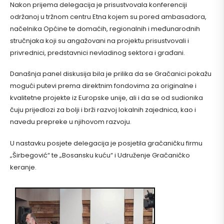
Nakon prijema delegacija je prisustvovala konferenciji
održanoj u tržnom centru Etna kojem su pored ambasadora,
načelnika Općine te domaćih, regionalnih i međunarodnih
stručnjaka koji su angažovani na projektu prisustvovali i
privrednici, predstavnici nevladinog sektora i građani.
Današnja panel diskusija bila je prilika da se Gračanici pokažu
mogući putevi prema direktnim fondovima za originalne i
kvalitetne projekte iz Europske unije, ali i da se od sudionika
čuju prijedlozi za bolji i brži razvoj lokalnih zajednica, kao i
navedu prepreke u njihovom razvoju.
U nastavku posjete delegacija je posjetila gračaničku firmu
„Širbegović“ te „Bosansku kuću“ i Udruženje Gračaničko
keranje.