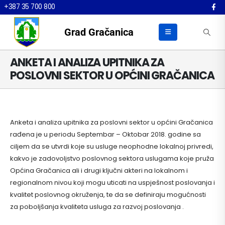
+387 35 700 800
Grad Gračanica
ANKETA I ANALIZA UPITNIKA ZA
POSLOVNI SEKTOR U OPĆINI GRAČANICA
Anketa i analiza upitnika za poslovni sektor u općini Gračanica
rađena je u periodu Septembar – Oktobar 2018. godine sa
ciljem da se utvrdi koje su usluge neophodne lokalnoj privredi,
kakvo je zadovoljstvo poslovnog sektora uslugama koje pruža
Općina Gračanica ali i drugi ključni akteri na lokalnom i
regionalnom nivou koji mogu uticati na uspješnost poslovanja i
kvalitet poslovnog okruženja, te da se definiraju mogućnosti
za poboljšanja kvaliteta usluga za razvoj poslovanja .