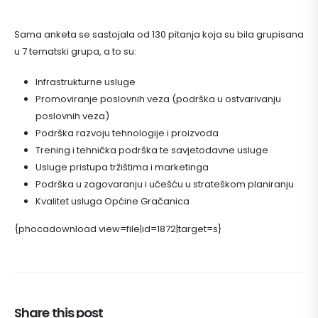
Sama anketa se sastojala od 130 pitanja koja su bila grupisana
u 7 tematski grupa, a to su:
Infrastrukturne usluge
Promoviranje poslovnih veza (podrška u ostvarivanju
poslovnih veza)
Podrška razvoju tehnologije i proizvoda
Trening i tehnička podrška te savjetodavne usluge
Usluge pristupa tržištima i marketinga
Podrška u zagovaranju i učešću u strateškom planiranju
Kvalitet usluga Općine Gračanica
{phocadownload view=file|id=1872|target=s}
Share this post