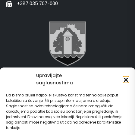
+387 035 707-000
Upravljajte
Grad Gračanica
saglasnostima
Usluge za građane
Da bismo pružili najbolje iskustvo, koristimo tehnologije poput
kolačića za čuvanje i/ili pristup informacijama o uređaju.
E-Matičar
Saglasnost sa ovim tehnologijama će nam omogućiti da
obrađujemo podatke kao što su ponašanje pri pregledanju ili
72 sata sistem
jedinstveni ID-ovi na ovoj veb lokaciji. Nepristanak ili povlačenje
saglasnosti može negativno uticati na određene karakteristike i
funkcije.
Invest in Gračanica