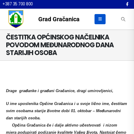
+387 35 700 800
Grad Gračanica
ČESTITKA OPĆINSKOG NAČELNIKA
POVODOM MEĐUNARODNOG DANA
STARIJIH OSOBA
Drage građanke i građani Gračanice, dragi umirovljenici,
U ime uposlenika Općine Gračanica i u svoje lično ime, čestitam
svim osobama starije životne dobi 01. oktobar – Međunarodni
dan starijih osoba.
Općina Gračanica će i dalje aktivno učestvovati i nizom
mjera podupirati podizanje kvalitete Vašeg života. Nastojat ćemo