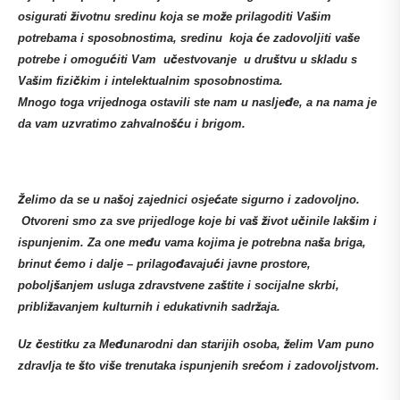
osigurati životnu sredinu koja se može prilagoditi Vašim
potrebama i sposobnostima, sredinu koja će zadovoljiti vaše
potrebe i omogućiti Vam učestvovanje u društvu u skladu s
Vašim fizičkim i intelektualnim sposobnostima.
Mnogo toga vrijednoga ostavili ste nam u nasljeđe, a na nama je
da vam uzvratimo zahvalnošću i brigom.
Želimo da se u našoj zajednici osjećate sigurno i zadovoljno.
Otvoreni smo za sve prijedloge koje bi vaš život učinile lakšim i
ispunjenim. Za one među vama kojima je potrebna naša briga,
brinut ćemo i dalje – prilagođavajući javne prostore,
poboljšanjem usluga zdravstvene zaštite i socijalne skrbi,
približavanjem kulturnih i edukativnih sadržaja.
Uz čestitku za Međunarodni dan starijih osoba, želim Vam puno
zdravlja te što više trenutaka ispunjenih srećom i zadovoljstvom.