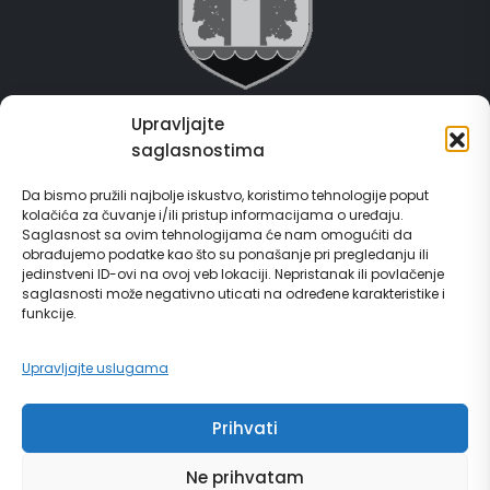
Upravljajte
Grad Gračanica
saglasnostima
Usluge za građane
Da bismo pružili najbolje iskustvo, koristimo tehnologije poput
kolačića za čuvanje i/ili pristup informacijama o uređaju.
E-Matičar
Saglasnost sa ovim tehnologijama će nam omogućiti da
obrađujemo podatke kao što su ponašanje pri pregledanju ili
72 sata sistem
jedinstveni ID-ovi na ovoj veb lokaciji. Nepristanak ili povlačenje
saglasnosti može negativno uticati na određene karakteristike i
funkcije.
Invest in Gračanica
Upravljajte uslugama
Vodič za građane
Prihvati
Ne prihvatam