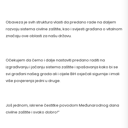
Obaveza je svih struktura vlasti da predano rade na daljem
razvoju sistema civilne zaštite, kao i svijesti građana o vitalnom
značaju ove oblasti za našu državu.
Očekujem da ćemo i dalje nastaviti predano raditi na
izgrađivanju i jačanju sistema zaštite i spašavanja kako bi se
svi građani našeg grada ali i cijele BiH osjećali sigurnije i imali
više povjerenja jedni u druge.
Još jednom, iskrene čestitke povodom Međunarodnog dana
civilne zaštite i svako dobro!”