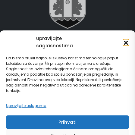
Upravljajte
Grad Gračanica
saglasnostima
Usluge za građane
Da bismo pružili najbolje iskustvo, koristimo tehnologije poput
kolačića za čuvanje i/ili pristup informacijama o uređaju.
E-Matičar
Saglasnost sa ovim tehnologijama će nam omogućiti da
obrađujemo podatke kao što su ponašanje pri pregledanju ili
72 sata sistem
jedinstveni ID-ovi na ovoj veb lokaciji. Nepristanak ili povlačenje
saglasnosti može negativno uticati na određene karakteristike i
funkcije.
Invest in Gračanica
Upravljajte uslugama
Vodič za građane
Prihvati