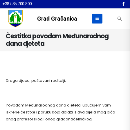
+387 35 700 800
Grad Gračanica
Čestitka povodom Međunarodnog
dana djeteta
Draga djeco, poštovani roditelji,
Povodom Međunarodnog dana djeteta, upućujem vam
iskrene čestitke i poruku koja dolazi iz dva dijela mog bića –
onog profesorskog i onog gradonačelničkog.