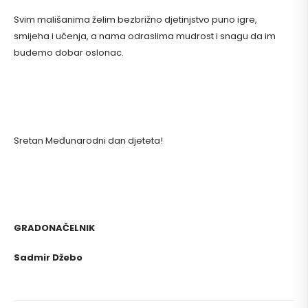
Svim mališanima želim bezbrižno djetinjstvo puno igre,
smijeha i učenja, a nama odraslima mudrost i snagu da im
budemo dobar oslonac.
Sretan Međunarodni dan djeteta!
GRADONAČELNIK
Sadmir Džebo