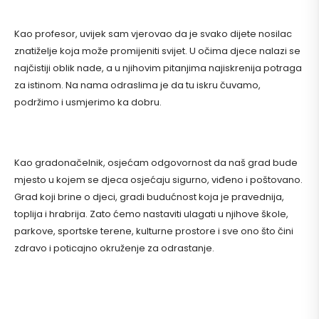
Kao profesor, uvijek sam vjerovao da je svako dijete nosilac
znatiželje koja može promijeniti svijet. U očima djece nalazi se
najčistiji oblik nade, a u njihovim pitanjima najiskrenija potraga
za istinom. Na nama odraslima je da tu iskru čuvamo,
podržimo i usmjerimo ka dobru.
Kao gradonačelnik, osjećam odgovornost da naš grad bude
mjesto u kojem se djeca osjećaju sigurno, viđeno i poštovano.
Grad koji brine o djeci, gradi budućnost koja je pravednija,
toplija i hrabrija. Zato ćemo nastaviti ulagati u njihove škole,
parkove, sportske terene, kulturne prostore i sve ono što čini
zdravo i poticajno okruženje za odrastanje.