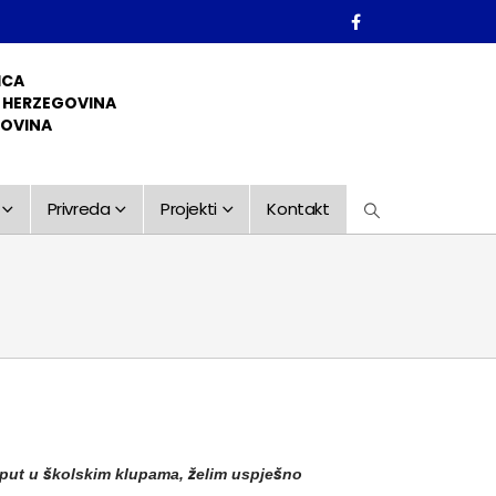
ICA
D HERZEGOVINA
GOVINA
Privreda
Projekti
Kontakt
i put u školskim klupama, želim uspješno