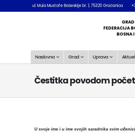
ul. Mula Mustafe Bašeskije br. 1, 75320 Gračanica
+
GRAD
FEDERACIJA B
BOSNA 
Naslovna
Grad
Uprava
Aktuel
Čestitka povodom počet
U svoje ime i u ime svojih saradnika svim učeni