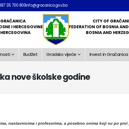
387 35 700 800
info@gracanica.gov.ba
 GRAČANICA
CITY OF GRAČAN
OSNE I HERCEGOVINE
FEDERATION OF BOSNIA AN
I HERCEGOVINA
BOSNIA AND HERZE
nosti
Budžet
Gradsko vijeće
Invest in Gračanica
ka nove školske godine
cima, nastavnicima i profesorima, a posebno onima koji su po prv