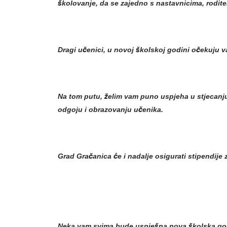
školovanje, da se zajedno s nastavnicima, roditel
Dragi učenici, u novoj školskoj godini očekuju v
Na tom putu, želim vam puno uspjeha u stjecanju n
odgoju i obrazovanju učenika.
Grad Gračanica će i nadalje osigurati stipendije 
Neka vam svima bude uspješna nova školska go