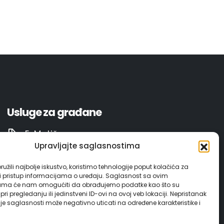
Usluge za građane
E-Matičar
Upravljajte saglasnostima
72 sata sistem
užili najbolje iskustvo, koristimo tehnologije poput kolačića za
ili pristup informacijama o uređaju. Saglasnost sa ovim
Invest in Gračanica
ama će nam omogućiti da obrađujemo podatke kao što su
ri pregledanju ili jedinstveni ID-ovi na ovoj veb lokaciji. Nepristanak
nje saglasnosti može negativno uticati na određene karakteristike i
Vodič za građane