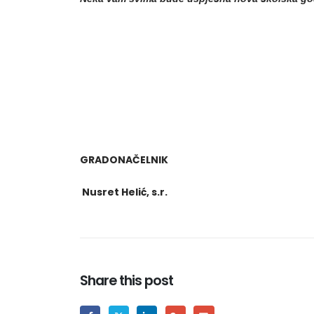
GRADONAČELNIK
Nusret Helić, s.r.
Share this post