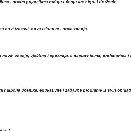
jima i novim prijateljima raduju učenju kroz igru i druženje.
as novi izazovi, nova iskustva i nova znanja.
ovih znanja, vještina i spoznaja, a nastavnicima, profesorima i ro
za najbolje učenike, edukativne i zabavne programe iz svih oblast
dina!