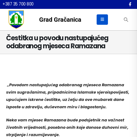
+387 35 700 800
Grad Gračanica
Čestitka u povodu nastupajućeg
odabranog mjeseca Ramazana
„Povodom nastupajućeg odabranog mjeseca Ramazana
svim sugrađanima, pripadnicima Islamske vjeroispovijesti,
upućujem iskrene čestitke, uz želju da ove mubarek dane
isposte u zdravlju, duševnom miru i blagostanju.
Neka vam mjesec Ramazana bude podsjetnik na važnost
životnih vrijednosti, posebno onih koje donose duhovni mir,
strpljenje i razumijevanje.