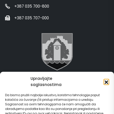
+387 035 700-800
+387 035 707-000
Upravljajte
Grad Gračanica
saglasnostima
Usluge za građane
Da bismo pružili najbolje iskustvo, koristimo tehnologije poput
kolačića za čuvanje i/ili pristup informacijama o uređaju.
E-Matičar
Saglasnost sa ovim tehnologijama će nam omogućiti da
obrađujemo podatke kao što su ponašanje pri pregledanju ili
jedinstveni ID-ovi na ovoj veb lokaciji. Nepristanak ili povlačenje