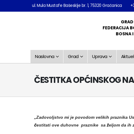
ul. Mula Mustafe Bašeskije br. 1, 75320 Gračanica
+
GRAD
FEDERACIJA B
BOSNA 
Naslovna
Grad
Uprava
Aktuel
ČESTITKA OPĆINSKOG N
„Zadovoljstvo mi je povodom velikih praznika Us
čestitati ove duhovne praznike sa željom da ih za