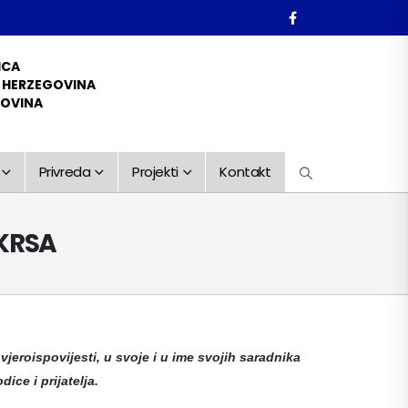
ICA
D HERZEGOVINA
GOVINA
Privreda
Projekti
Kontakt
KRSA
eroispovijesti, u svoje i u ime svojih saradnika
ice i prijatelja.