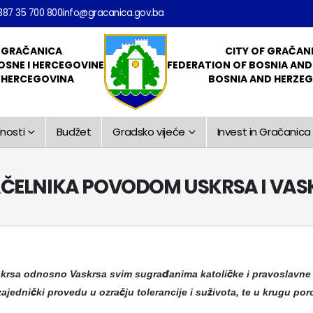
387 35 700 800
info@gracanica.gov.ba
 GRAČANICA
CITY OF GRAČAN
OSNE I HERCEGOVINE
FEDERATION OF BOSNIA AN
I HERCEGOVINA
BOSNIA AND HERZE
nosti
Budžet
Gradsko vijeće
Invest in Gračanica
AČELNIKA POVODOM USKRSA I VAS
krsa odnosno Vaskrsa svim sugrađanima katoličke i pravoslavne vj
jednički provedu u ozračju tolerancije i suživota, te u krugu porod