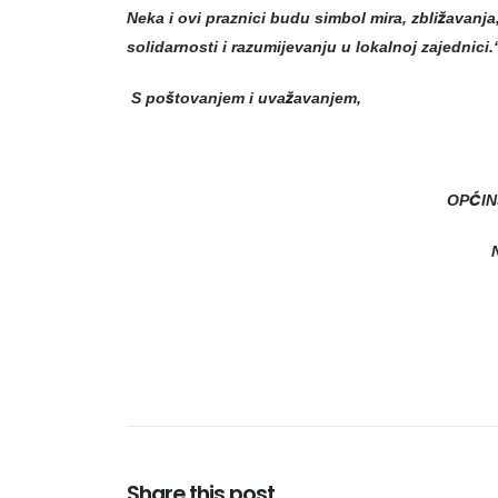
Neka i ovi praznici budu simbol mira, zbližavanja
solidarnosti i razumijevanju u lokalnoj zajednici.
S poštovanjem i uvažavanjem,
OPĆINSKI NAČE
Nusret He
Share this post