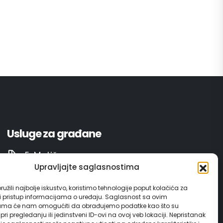
Usluge za građane
E-Matičar
Upravljajte saglasnostima
72 sata sistem
užili najbolje iskustvo, koristimo tehnologije poput kolačića za
ili pristup informacijama o uređaju. Saglasnost sa ovim
Invest in Gračanica
ama će nam omogućiti da obrađujemo podatke kao što su
ri pregledanju ili jedinstveni ID-ovi na ovoj veb lokaciji. Nepristanak