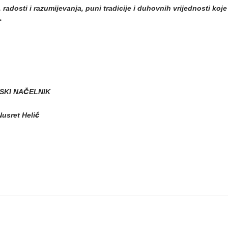
, radosti i razumijevanja,
puni tradicije i duhovnih vrijednosti koj
“
LNIK
lić