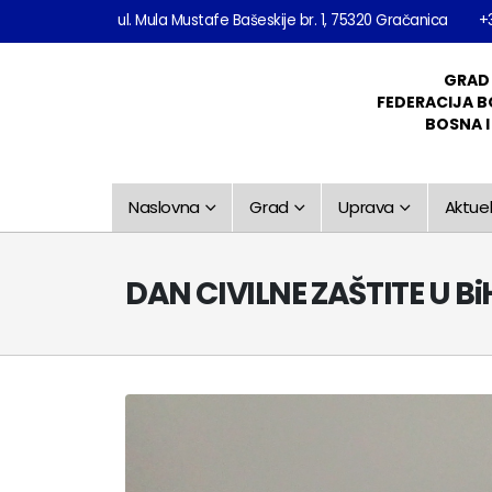
ul. Mula Mustafe Bašeskije br. 1, 75320 Gračanica
+
GRAD
FEDERACIJA B
BOSNA 
Naslovna
Grad
Uprava
Aktuel
DAN CIVILNE ZAŠTITE U Bi