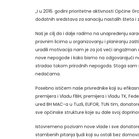
„I u 2016. godini prioritetne aktivnosti Općine G
dodatnih sredstava za sanaciju nastalih šteta 
Naš je cilj da i dalje radimo na unapređenju s
pravnim licima u organizovanju i planiranju zašt
uradili motivacija nam je za još veći angažman
nove nepogode i kako bismo na odgovarajući nači
stradao tokom prirodnih nepogoda. Stoga sam sl
nedaćama.
Posebno ističem naše privrednike koji su efikasno 
premijera i Vladu FBiH, premijera i Vladu TK, Fed
ured BH MAC-a u Tuzli, EUFOR, TUN tim, donatore 
sve općinske strukture koje su dale svoj dopri
Istovremeno pozivam nove vlade i sve donatore 
stambenih pitanja ljudi koji su ostali bez domov