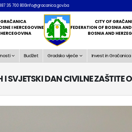
387 35 700 800
info@gracanica.gov.ba
 GRAČANICA
CITY OF GRAČAN
OSNE I HERCEGOVINE
FEDERATION OF BOSNIA AN
I HERCEGOVINA
BOSNIA AND HERZE
nosti
Budžet
Gradsko vijeće
Invest in Gračanica
H I SVJETSKI DAN CIVILNE ZAŠTITE