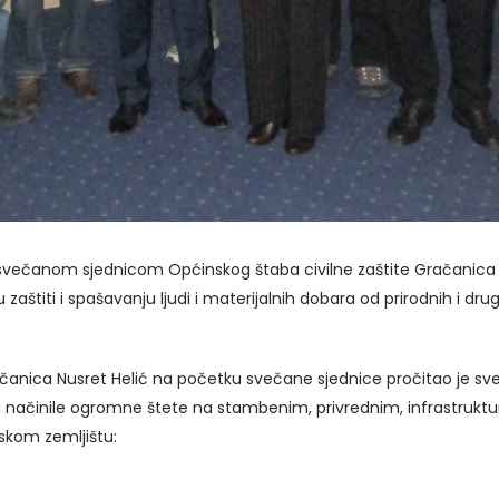
e, svečanom sjednicom Općinskog štaba civilne zaštite Gračanica 
zaštiti i spašavanju ljudi i materijalnih dobara od prirodnih i drugi
anica Nusret Helić na početku svečane sjednice pročitao je sveč
su načinile ogromne štete na stambenim, privrednim, infrastrukt
skom zemljištu: