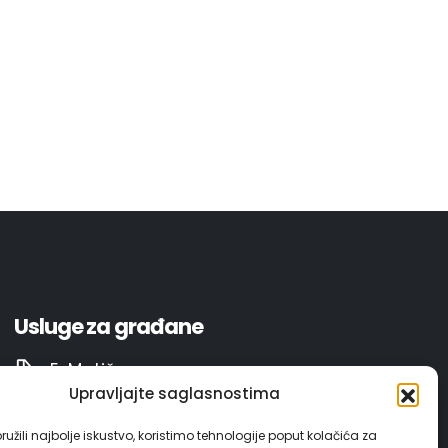
Usluge za građane
E-Matičar
Upravljajte saglasnostima
72 sata sistem
užili najbolje iskustvo, koristimo tehnologije poput kolačića za