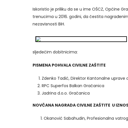
Iskoristio je priliku da se u ime OŠCZ, Općine G
trenucima u 2016. godini, da čestita nagrađenima
nezavisnosti BiH.
sljedećim dobitnicima:
PISMENA POHVALA CIVILNE ZAŠTITE
Zdenko Tadić, Direktor Kantonalne uprave ci
RPC Superfos Balkan Gračanica
Jadrina d.o.o. Gračanica
NOVČANA NAGRADA CIVILNE ZAŠTITE U IZNOS
1. Okanović Sabahudin, Profesionalna vatro