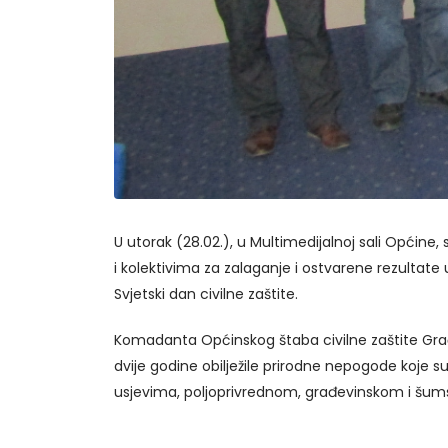
U utorak (28.02.), u Multimedijalnoj sali Općin
i kolektivima za zalaganje i ostvarene rezultate u 
Svjetski dan civilne zaštite.
Komadanta Općinskog štaba civilne zaštite Grač
dvije godine obilježile prirodne nepogode koje 
usjevima, poljoprivrednom, građevinskom i šum