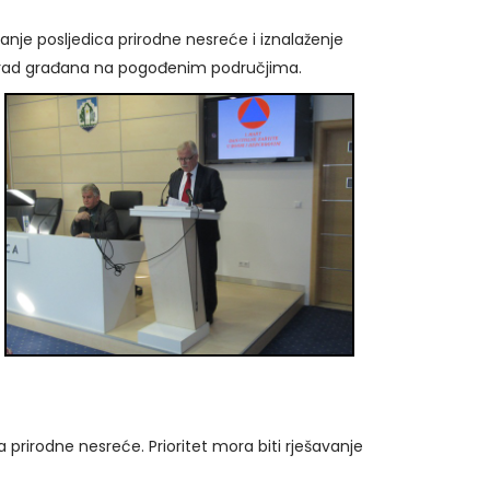
janje posljedica prirodne nesreće i iznalaženje
 i rad građana na pogođenim područjima.
rirodne nesreće. Prioritet mora biti rješavanje