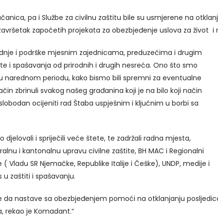
račanica, pa i Službe za civilnu zaštitu bile su usmjerene na otklan
i završetak započetih projekata za obezbjeđenje uslova za život
aradnje i podrške mjesnim zajednicama, preduzećima i drugim
ite i spašavanja od prirodnih i drugih nesreća. Ono što smo
 u narednom periodu, kako bismo bili spremni za eventualne
n zbrinuli svakog našeg građanina koji je na bilo koji način
obodan ocijeniti rad Štaba uspješnim i ključnim u borbi sa
djelovali i spriječili veće štete, te zadržali radna mjesta,
eralnu i kantonalnu upravu civilne zaštite, BH MAC i Regionalni
( Vladu SR Njemačke, Republike Italije i Češke), UNDP, medije i
nos u zaštiti i spašavanju.
da nastave sa obezbjeđenjem pomoći na otklanjanju posljedica p
a, rekao je Komadant.“