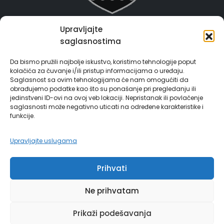
Upravljajte
Grad Gračanica
saglasnostima
Usluge za građane
Da bismo pružili najbolje iskustvo, koristimo tehnologije poput
kolačića za čuvanje i/ili pristup informacijama o uređaju.
E-Matičar
Saglasnost sa ovim tehnologijama će nam omogućiti da
obrađujemo podatke kao što su ponašanje pri pregledanju ili
jedinstveni ID-ovi na ovoj veb lokaciji. Nepristanak ili povlačenje
72 sata sistem
saglasnosti može negativno uticati na određene karakteristike i
funkcije.
Invest in Gračanica
Upravljajte uslugama
Vodič za građane
Prihvati
Ne prihvatam
© Copyright 2024 | grad Gračanica | Sva prava zadržana. | Developed by
Prikaži podešavanja
Futura Multimedia d.o.o. Tuzla