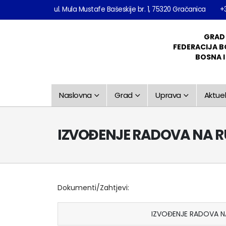
ul. Mula Mustafe Bašeskije br. 1, 75320 Gračanica
+
GRAD
FEDERACIJA B
BOSNA 
Naslovna
Grad
Uprava
Aktuel
IZVOĐENJE RADOVA NA R
Dokumenti/Zahtjevi:
IZVOĐENJE RADOVA N