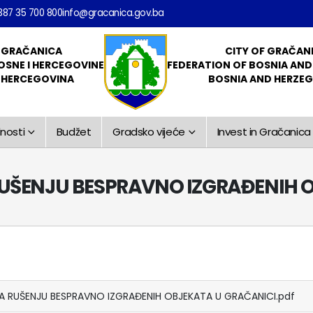
387 35 700 800
info@gracanica.gov.ba
 GRAČANICA
CITY OF GRAČAN
OSNE I HERCEGOVINE
FEDERATION OF BOSNIA AN
I HERCEGOVINA
BOSNIA AND HERZE
nosti
Budžet
Gradsko vijeće
Invest in Gračanica
UŠENJU BESPRAVNO IZGRAĐENIH 
A RUŠENJU BESPRAVNO IZGRAĐENIH OBJEKATA U GRAČANICI.pdf