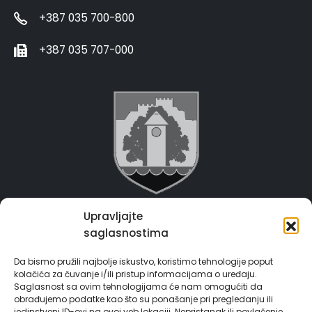
+387 035 700-800
+387 035 707-000
Upravljajte
Grad Gračanica
saglasnostima
Usluge za građane
Da bismo pružili najbolje iskustvo, koristimo tehnologije poput
kolačića za čuvanje i/ili pristup informacijama o uređaju.
E-Matičar
Saglasnost sa ovim tehnologijama će nam omogućiti da
obrađujemo podatke kao što su ponašanje pri pregledanju ili
jedinstveni ID-ovi na ovoj veb lokaciji. Nepristanak ili povlačenje