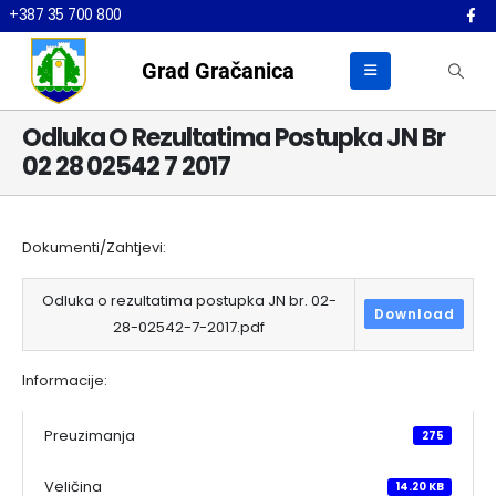
+387 35 700 800
Grad Gračanica
Odluka O Rezultatima Postupka JN Br
02 28 02542 7 2017
Dokumenti/Zahtjevi:
Odluka o rezultatima postupka JN br. 02-
Download
28-02542-7-2017.pdf
Informacije:
Preuzimanja
275
Veličina
14.20 KB