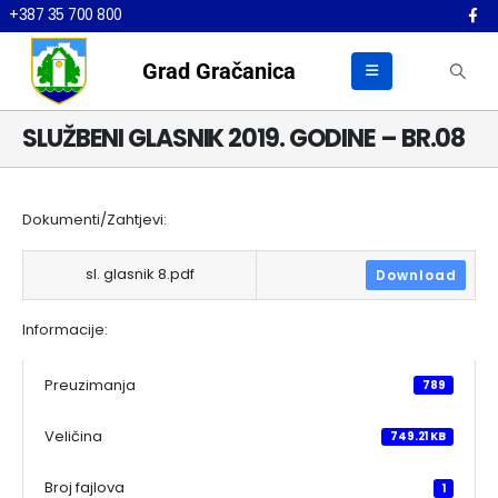
+387 35 700 800
Grad Gračanica
SLUŽBENI GLASNIK 2019. GODINE – BR.08
Dokumenti/Zahtjevi:
sl. glasnik 8.pdf
Download
Informacije:
Preuzimanja
789
Veličina
749.21 KB
Broj fajlova
1