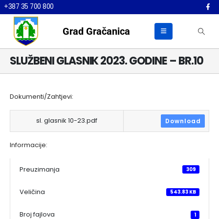
+387 35 700 800
Grad Gračanica
SLUŽBENI GLASNIK 2023. GODINE – BR.10
Dokumenti/Zahtjevi:
sl. glasnik 10-23.pdf
Download
Informacije:
Preuzimanja
309
Veličina
543.83 KB
Broj fajlova
1