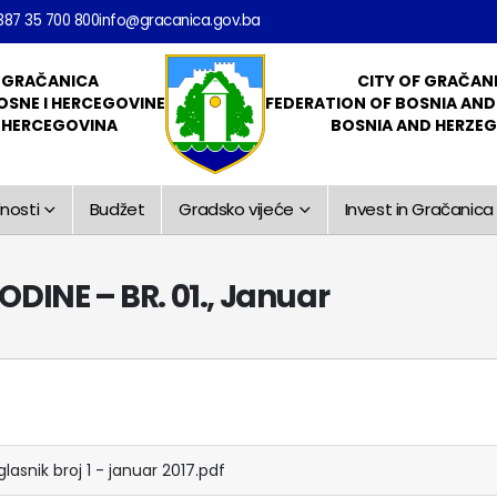
387 35 700 800
info@gracanica.gov.ba
 GRAČANICA
CITY OF GRAČAN
OSNE I HERCEGOVINE
FEDERATION OF BOSNIA AN
I HERCEGOVINA
BOSNIA AND HERZE
nosti
Budžet
Gradsko vijeće
Invest in Gračanica
ODINE – BR. 01., Januar
glasnik broj 1 - januar 2017.pdf