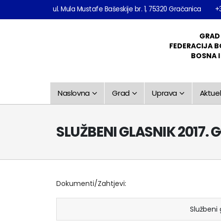
ul. Mula Mustafe Bašeskije br. 1, 75320 Gračanica
+
GRAD
FEDERACIJA B
BOSNA 
Naslovna
Grad
Uprava
Aktuel
SLUŽBENI GLASNIK 2017. G
Dokumenti/Zahtjevi:
Službeni 