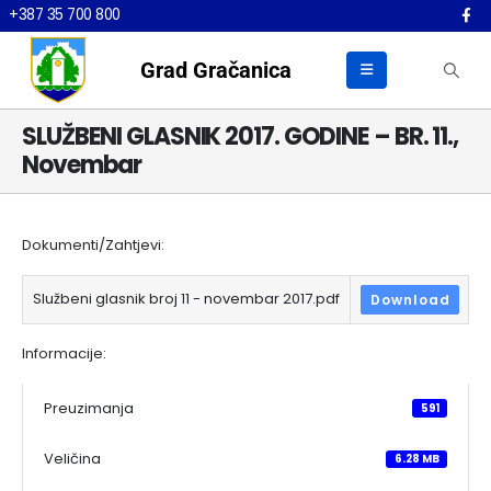
+387 35 700 800
Grad Gračanica
SLUŽBENI GLASNIK 2017. GODINE – BR. 11.,
Novembar
Dokumenti/Zahtjevi:
Službeni glasnik broj 11 - novembar 2017.pdf
Download
Informacije:
Preuzimanja
591
Veličina
6.28 MB