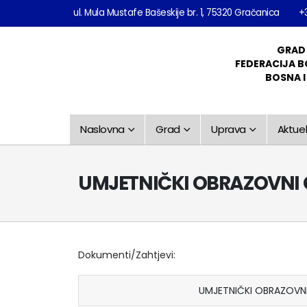
ul. Mula Mustafe Bašeskije br. 1, 75320 Gračanica
+
GRAD
FEDERACIJA B
BOSNA 
Naslovna
Grad
Uprava
Aktuel
UMJETNIČKI OBRAZOVNI C
Dokumenti/Zahtjevi:
UMJETNIČKI OBRAZOVNI 