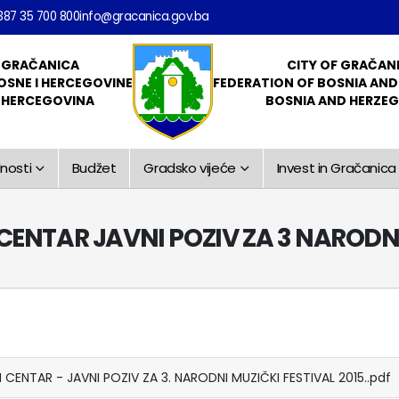
387 35 700 800
info@gracanica.gov.ba
 GRAČANICA
CITY OF GRAČAN
OSNE I HERCEGOVINE
FEDERATION OF BOSNIA AN
I HERCEGOVINA
BOSNIA AND HERZE
nosti
Budžet
Gradsko vijeće
Invest in Gračanica
ENTAR JAVNI POZIV ZA 3 NARODNI 
CENTAR - JAVNI POZIV ZA 3. NARODNI MUZIČKI FESTIVAL 2015..pdf