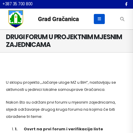
+387 35 700 800
Grad Gračanica
DRUGI FORUM U PROJEKTNIM MJESNIM
ZAJEDNICAMA
U sklopu projekta „Jačanje uloge MZ u BiH“, nastavljaju se
aktivnosti u jedinici lokalne samouprave Gračanica.
Nakon što su održani prvi forumi u mjesnim zajednicama,
slijedi održavanje drugog kruga foruma na kojima će biti
obrađene tri teme:
1.
Osvrt na prvi forum i verifikacija liste