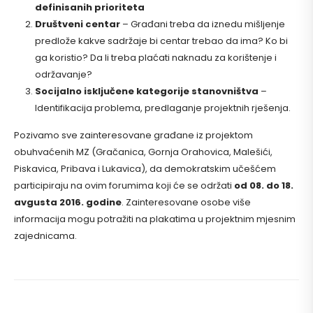
definisanih prioriteta
Društveni centar
– Građani treba da iznedu mišljenje
predlože kakve sadržaje bi centar trebao da ima? Ko bi
ga koristio? Da li treba plaćati naknadu za korištenje i
održavanje?
Socijalno isključene kategorije stanovništva
–
Identifikacija problema, predlaganje projektnih rješenja.
Pozivamo sve zainteresovane građane iz projektom
obuhvaćenih MZ (Gračanica, Gornja Orahovica, Malešići,
Piskavica, Pribava i Lukavica), da demokratskim učešćem
participiraju na ovim forumima koji će se održati
od
08. do 18.
avgusta 2016. godine
. Zainteresovane osobe više
informacija mogu potražiti na plakatima u projektnim mjesnim
zajednicama.