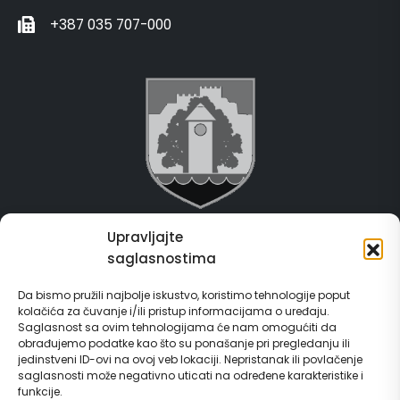
+387 035 707-000
Upravljajte
Grad Gračanica
saglasnostima
Usluge za građane
Da bismo pružili najbolje iskustvo, koristimo tehnologije poput
kolačića za čuvanje i/ili pristup informacijama o uređaju.
E-Matičar
Saglasnost sa ovim tehnologijama će nam omogućiti da
obrađujemo podatke kao što su ponašanje pri pregledanju ili
72 sata sistem
jedinstveni ID-ovi na ovoj veb lokaciji. Nepristanak ili povlačenje
saglasnosti može negativno uticati na određene karakteristike i
funkcije.