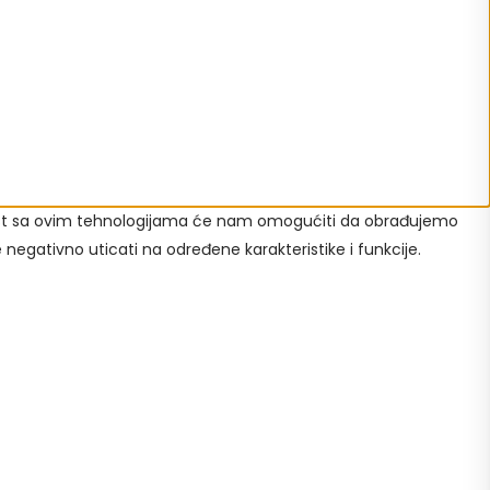
lasnost sa ovim tehnologijama će nam omogućiti da obrađujemo
e negativno uticati na određene karakteristike i funkcije.