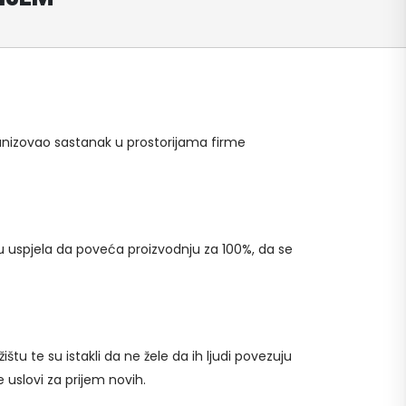
ganizovao sastanak u prostorijama firme
du uspjela da poveća proizvodnju za 100%, da se
ištu te su istakli da ne žele da ih ljudi povezuju
 uslovi za prijem novih.