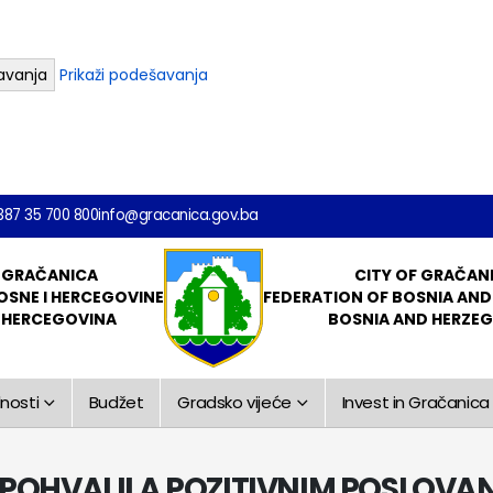
avanja
Prikaži podešavanja
387 35 700 800
info@gracanica.gov.ba
 GRAČANICA
CITY OF GRAČAN
OSNE I HERCEGOVINE
FEDERATION OF BOSNIA AN
I HERCEGOVINA
BOSNIA AND HERZE
nosti
Budžet
Gradsko vijeće
Invest in Gračanica
 POHVALILA POZITIVNIM POSLOVA