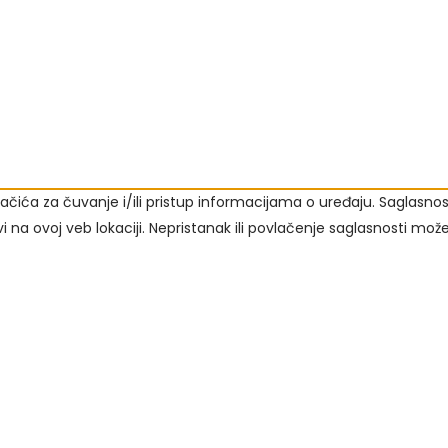
 kolačića za čuvanje i/ili pristup informacijama o uređaju. Sag
i na ovoj veb lokaciji. Nepristanak ili povlačenje saglasnosti mož