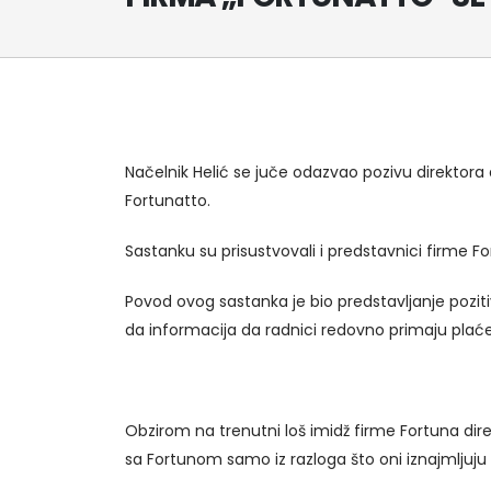
Načelnik Helić se juče odazvao pozivu direktora
Fortunatto.
Sastanku su prisustvovali i predstavnici firme Fo
Povod ovog sastanka je bio predstavljanje pozit
da informacija da radnici redovno primaju plaće
Obzirom na trenutni loš imidž firme Fortuna direkto
sa Fortunom samo iz razloga što oni iznajmljuju n