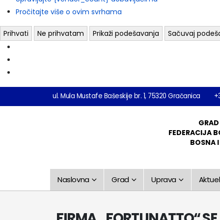
Pročitajte više o ovim svrhama
Prihvati
Ne prihvatam
Prikaži podešavanja
Sačuvaj podeš
ul. Mula Mustafe Bašeskije br. 1, 75320 Gračanica
+
GRAD
FEDERACIJA B
BOSNA 
Naslovna
Grad
Uprava
Aktuel
FIRMA „FORTUNATTO“ SE