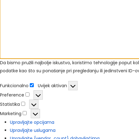
Da bismo pružili najbolje iskustvo, koristimo tehnologije poput
podatke kao što su ponašanje pri pregledanju ili jedinstveni ID-ov
Funkcionalno
Uvijek aktivan
Preference
Statistika
Marketing
Upravljajte opcijama
Upravljajte uslugama
Upravljajte {vendor_count} dobavljačima