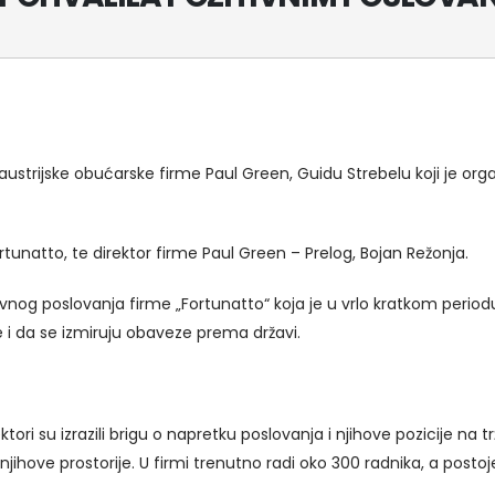
 austrijske obućarske firme Paul Green, Guidu Strebelu koji je or
rtunatto, te direktor firme Paul Green – Prelog, Bojan Režonja.
ivnog poslovanja firme „Fortunatto“ koja je u vrlo kratkom perio
 i da se izmiruju obaveze prema državi.
ri su izrazili brigu o napretku poslovanja i njihove pozicije na trž
jihove prostorije. U firmi trenutno radi oko 300 radnika, a postoje