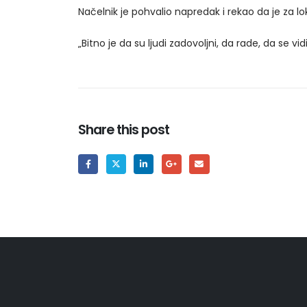
Načelnik je pohvalio napredak i rekao da je za lo
„Bitno je da su ljudi zadovoljni, da rade, da se 
Share this post