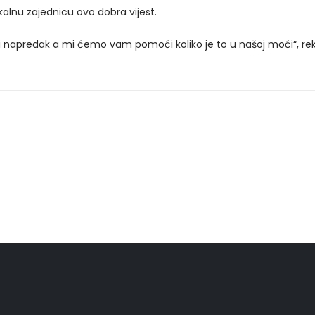
kalnu zajednicu ovo dobra vijest.
vidi napredak a mi ćemo vam pomoći koliko je to u našoj moći“, rek