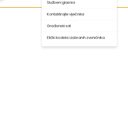
Službeni glasnici
Kontaktirajte vijećnika
Građanski sat
Etički kodeks izabranih zvaničnika