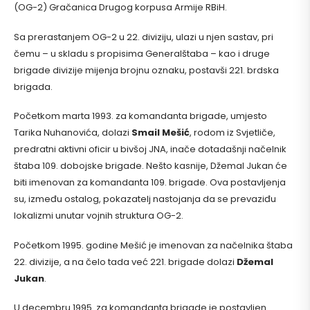
(OG-2) Gračanica Drugog korpusa Armije RBiH.
Sa prerastanjem OG-2 u 22. diviziju, ulazi u njen sastav, pri
čemu – u skladu s propisima Generalštaba – kao i druge
brigade divizije mijenja brojnu oznaku, postavši 221. brdska
brigada.
Početkom marta 1993. za komandanta brigade, umjesto
Tarika Nuhanovića, dolazi
Smail Mešić
, rodom iz Svjetliče,
predratni aktivni oficir u bivšoj JNA, inače dotadašnji načelnik
štaba 109. dobojske brigade. Nešto kasnije, Džemal Jukan će
biti imenovan za komandanta 109. brigade. Ova postavljenja
su, između ostalog, pokazatelj nastojanja da se prevaziđu
lokalizmi unutar vojnih struktura OG-2.
Početkom 1995. godine Mešić je imenovan za načelnika štaba
22. divizije, a na čelo tada već 221. brigade dolazi
Džemal
Jukan
.
U decembru 1995. za komandanta brigade je postavljen