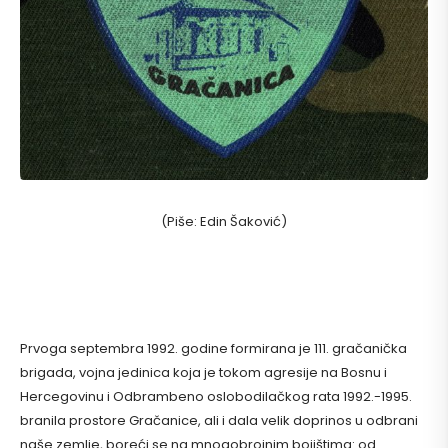
(Piše: Edin Šaković)
Prvoga septembra 1992. godine formirana je 111. gračanička
brigada, vojna jedinica koja je tokom agresije na Bosnu i
Hercegovinu i Odbrambeno oslobodilačkog rata 1992.-1995.
branila prostore Gračanice, ali i dala velik doprinos u odbrani
naše zemlje, boreći se na mnogobrojnim bojištima: od