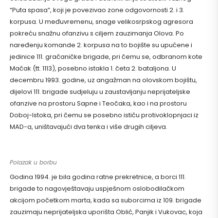
“Puta spasa”, koji je povezivao zone odgovornosti 2. i 3.
korpusa. U međuvremenu, snage velikosrpskog agresora
pokreću snažnu ofanzivu s ciljem zauzimanja Olova. Po
naređenju komande 2. korpusa na to bojište su upućene i
jedinice 111. gračaničke brigade, pri čemu se, odbranom kote
Mačak (tt. 1113), posebno istakla 1. četa 2. bataljona. U
decembru 1993. godine, uz angažman na olovskom bojištu,
dijelovi 111. brigade sudjeluju u zaustavljanju neprijateljske
ofanzive na prostoru Sapne i Teočaka, kao i na prostoru
Doboj-Istoka, pri čemu se posebno ističu protivoklopnjaci iz
MAD-a, uništavajući dva tenka i više drugih ciljeva.
Polazak u borbu
Godina 1994. je bila godina ratne prekretnice, a borci 111.
brigade to nagovještavaju uspješnom oslobodilačkom
akcijom početkom marta, kada sa suborcima iz 109. brigade
zauzimaju neprijateljska uporišta Oblić, Panjik i Vukovac, koja