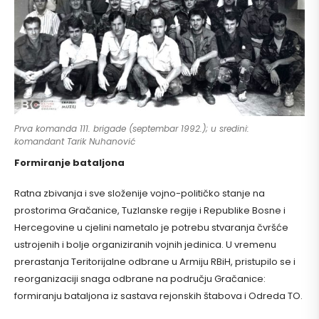
Prva komanda 111. brigade (septembar 1992.); u sredini:
komandant Tarik Nuhanović
Formiranje bataljona
Ratna zbivanja i sve složenije vojno-političko stanje na
prostorima Gračanice, Tuzlanske regije i Republike Bosne i
Hercegovine u cjelini nametalo je potrebu stvaranja čvršće
ustrojenih i bolje organiziranih vojnih jedinica. U vremenu
prerastanja Teritorijalne odbrane u Armiju RBiH, pristupilo se i
reorganizaciji snaga odbrane na području Gračanice:
formiranju bataljona iz sastava rejonskih štabova i Odreda TO.