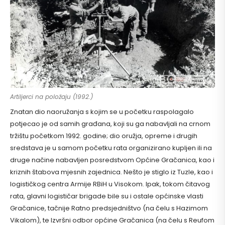
Artiljerci na položaju (1992.)
Znatan dio naoružanja s kojim se u početku raspolagalo
potjecao je od samih građana, koji su ga nabavljali na crnom
tržištu početkom 1992. godine; dio oružja, opreme i drugih
sredstava je u samom početku rata organizirano kupljen ili na
druge načine nabavljen posredstvom Općine Gračanica, kao i
kriznih štabova mjesnih zajednica. Nešto je stiglo iz Tuzle, kao i
logističkog centra Armije RBiH u Visokom. Ipak, tokom čitavog
rata, glavni logističar brigade bile su i ostale općinske vlasti
Gračanice, tačnije Ratno predsjedništvo (na čelu s Hazimom
Vikalom), te Izvršni odbor općine Gračanica (na čelu s Reufom