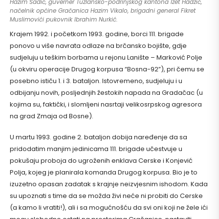
Hazim Šadić, guverner Tuzlansko-podrinjskog kantona Izet Hadžić,
načelnik općine Gračanica Hazim Vikalo, brigadni general Fikret
Muslimovići pukovnik Ibrahim Nurkić.
Krajem 1992. i početkom 1993. godine, borci 111. brigade
ponovo u više navrata odlaze na brčansko bojište, gdje
sudjeluju u teškim borbama u rejonu Lanište – Marković Polje
(u okviru operacije Drugog korpusa “Bosna-92”), pri čemu se
posebno ističu 1. i 3. bataljon. Istovremeno, sudjeluju i u
odbijanju novih, posljednjih žestokih napada na Gradačac (u
kojima su, faktički, i slomljeni nasrtaji velikosrpskog agresora
na grad Zmaja od Bosne).
U martu 1993. godine 2. bataljon dobija naređenje da sa
pridodatim manjim jedinicama 111. brigade učestvuje u
pokušaju proboja do ugroženih enklava Cerske i Konjević
Polja, kojeg je planirala komanda Drugog korpusa. Bio je to
izuzetno opasan zadatak s krajnje neizvjesnim ishodom. Kada
su upoznati s time da se možda živi neće ni probiti do Cerske
(a kamo li vratiti!), ali i sa mogućnošću da svi oni koji ne žele ići