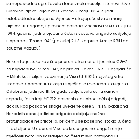
su neposredno ugrožavala i terorizirala naselja i stanovništvo
Lukavice Rijeke i dijelova Lukavice. U maju 1994. slijedi
oslobodilačka akcija na Vijencu – u kojoj učestvuju i manji
dijelovi 111. brigade, uglavnom posade iz sastava MAD-a. U julu
1994. godine, jedna ojačana četa iz sastava brigade sudjeluje
u operaciji “Brana-94” (pokušaj 2. i 3. korpusa Armije RBiH da
zauzme Vozuću).
Nakon toga, teku završne pripreme komandi i jedinica OG-2
za napadni boj “Zima-94”, na pravcu Javor – Vis – Bošnjakuša
– Milatuša, s ciljem zauzimanja Visa (tt. 692), najvišeg vrha
Trebave. Spomenuta akcija uspješno je izvedena 7. augusta.
Odabrane jedinice 111. brigade sudjelovale su i u samom
napadu, “asistirajući” 212. bosanskoj oslobodilačkoj brigadi,
dok su kao posadne snage uvedene čete 3., 4. i 5. bataljona.
Narednih dana, jedinice brigade odbijaju snažne
protunapade neprijatelja, pri čemu se posebno istakla 3. četa
4. bataljona. U odbrani Visa do kraja godine angažiran je
mješoviti bataljon sastavljen od četa iz svih bataljona 111.