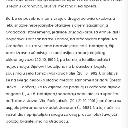
u rejonu Karanovca, srušivši most na rijeci Spreči.
Borbe se posebno intenziviraju u drugoj polovici oktobra, u
jeku snažne neprijateljske ofanzive s ciljem zauzimanja
Gradačca. Istovremeno, jedinice Drugog korpusa Armije RBiH
pojačavaju pritisak na tzv. Koridor, na brčanskom bojištu. Na
Gradačcu su u to vrijeme boravile jedinice 2. bataljona, čiji
borci izravno učestvuju u zaustavljanju neprijateljskog
oklopnog voza (22. 10. 1992.), po kome je ta bitka ostala i
najpoznatija. Dijelovi 1. bataljona na brčanskom bojištu
zauzimaju sela Tomić i Marković Polje (20. 10. 1992.), približivši
se na svega nekoliko stotina metara samome Koridoru (cesta
Brčko – Lončari). Za to vrijeme, na području Gračanice dijelovi
brigade (1., 4. i 5. bataljona) napadaju neprijateljska uporišta
na Trebavi: Javor, Vis i Bošnjakušu (19. i 21. 10. 1991.), pri čemu su
uspjele privremeno ovladati Javorom (tt. 658). Na taj način su
vezali dio neprijateljskih snaga za ovaj prostor, olakšavajući
položaj braniteljima na Gradačcu.