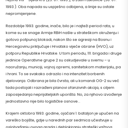
1993.). Oba napada su uspješno odbijena, a linije su ostale
nepromijenjene.
Razdoblje 1993. godine, inače, bilo je i najteži period rata, u
kome su se snage Armije RBiH našle u strateškom okruženju i
gotovo potpunoj blokadi, nakon što se agresiji na Bosnu i
Hercegovinu priključuje i Hrvatsko vijeće obrane (HVO), uz
potporu Republike Hrvatske. U tom periodu, 111. brigada i druge
jedinice Operativne grupe 2 su oskudjevale u svemu – u
naoružanju, municiji, vojnoj opremi, sanitetskom materijalu, pa
i hrani. To se svakako odrazilo i na intenzitet borbenih
djelovanja. Odbrana je bila čvrsta, ali u komandi OG-2 su već
tada postojali i razrađeni planovi ofanzivnih akcija, s ciljem
zaposijedanja neprijateljskih uporišta. No, za njihovo izvođenje
jednostavno nije bilo logističke osnove…
Krajem oktobra 1993. godine, ojačani 1. bataljon je upućen na
vareško bojište, gdje u narednih par sedmica učestvuje u
oslobađanju ovoga grada i deblokiranju strateški važnog