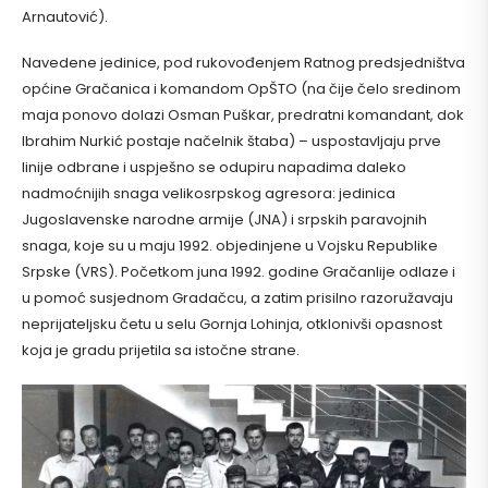
Arnautović).
Navedene jedinice, pod rukovođenjem Ratnog predsjedništva
općine Gračanica i komandom OpŠTO (na čije čelo sredinom
maja ponovo dolazi Osman Puškar, predratni komandant, dok
Ibrahim Nurkić postaje načelnik štaba) – uspostavljaju prve
linije odbrane i uspješno se odupiru napadima daleko
nadmoćnijih snaga velikosrpskog agresora: jedinica
Jugoslavenske narodne armije (JNA) i srpskih paravojnih
snaga, koje su u maju 1992. objedinjene u Vojsku Republike
Srpske (VRS). Početkom juna 1992. godine Gračanlije odlaze i
u pomoć susjednom Gradačcu, a zatim prisilno razoružavaju
neprijateljsku četu u selu Gornja Lohinja, otklonivši opasnost
koja je gradu prijetila sa istočne strane.