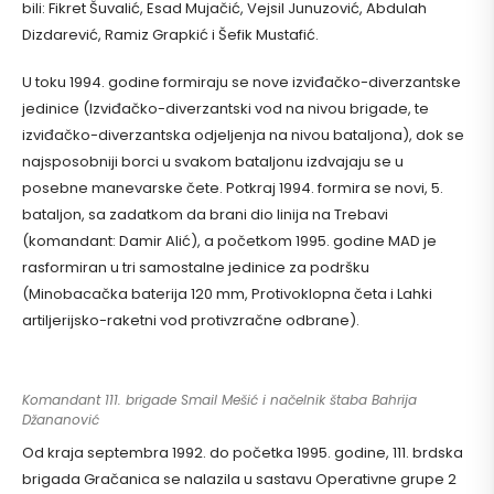
bili: Fikret Šuvalić, Esad Mujačić, Vejsil Junuzović, Abdulah
Dizdarević, Ramiz Grapkić i Šefik Mustafić.
U toku 1994. godine formiraju se nove izviđačko-diverzantske
jedinice (Izviđačko-diverzantski vod na nivou brigade, te
izviđačko-diverzantska odjeljenja na nivou bataljona), dok se
najsposobniji borci u svakom bataljonu izdvajaju se u
posebne manevarske čete. Potkraj 1994. formira se novi, 5.
bataljon, sa zadatkom da brani dio linija na Trebavi
(komandant: Damir Alić), a početkom 1995. godine MAD je
rasformiran u tri samostalne jedinice za podršku
(Minobacačka baterija 120 mm, Protivoklopna četa i Lahki
artiljerijsko-raketni vod protivzračne odbrane).
Komandant 111. brigade Smail Mešić i načelnik štaba Bahrija
Džananović
Od kraja septembra 1992. do početka 1995. godine, 111. brdska
brigada Gračanica se nalazila u sastavu Operativne grupe 2