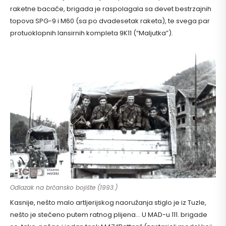
raketne bacače, brigada je raspolagala sa devet bestrzajnih
topova SPG-9 i M60 (sa po dvadesetak raketa), te svega par
protuoklopnih lansirnih kompleta 9K11 (“Maljutka”).
Odlazak na brčansko bojište (1993.)
Kasnije, nešto malo artljerijskog naoružanja stiglo je iz Tuzle,
nešto je stečeno putem ratnog plijena… U MAD-u 111. brigade