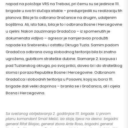
napad na položaje VRS na Trebavi, pri čemu su se jedinice 111.
brigade u sva tri slučaja istakle – preduprijedili su realizaciju tih
planova. Bila je to odbrana Gračanice na drugim, udaljenim
bojištima. Ali, isto tako, bila je to i odbrana Bosne i Hercegovine
u cjelini. Nakon zauzimanja Gradačca – iz spomenutih je
dokumenata vidljivo – agresor je namjeravao produžiti
napade ka Srebreniku i ostatku Okruga Tuzla. Samim padom
Gradačca odbrana ovog slobodnog teritorija bila bi znatno
ugrožena, gubitkom strateške dubine. Slamanje 2. korpusa i
pad Tuzlanskog okruga, po svoj prilici, doveo bi i do strateškog
sloma i poraza Republike Bosne i Hercegovine. Odbranom
Gradačca i slobodnih teritorija u Posavini, kojoj su borci 111.
brigade dali veliki doprinos – branila se i Gračanica, ali i cijela
Bosna i Hercegovina.
Sa svečanog obilježavanja 2. godišnjice 111. brigade. U prvom
planu komandant Smail Mešić; iza stoje, lijeva na desno: brigadni
general Rifat Bilajac, general zbora Ante Roso, brigadni general