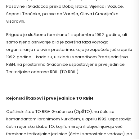
Posavine i Gradačca preko Doboj Istoka, Vijenca i Vozuće,
Sapne i Teočaka, pa sve do Vareša, Olova i Crnoriječke
visoravni.
Brigada je službeno formirana 1. septembra 1992. godine, ali
samo njeno osnivanje bilo je završna faza vojnoga
organiziranja na ovim prostorima, koje je započelo još u aprilu
1992. godine – kada su, u skladu s naredbom Predsjedništva
RBiH, na prostorima Gračanice uspostavljene prve jedinice
Teritorijalne odbrane RBiH (TO RBiH).
Rejonski štabovi i prve jedinice TO RBiH
Opštinski štab TO RBiH Gračanica (OpŠTO), na čelu sa
komandantom Ibrahimom Nurkićem, u aprilu 1992. uspostavlja
četiri rejonska štaba TO, koji formiraju ili objedinjavaju već
formirane teritorijalne jedinice (čete i samostalne vodove), po