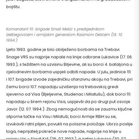
bojištu.
Komandant 111. brigade Smail Mešić s predsjednikom
Izetbegovićem i armijskim generalom Rasimom Delićem (19. 10.
1994.)
Ljeto 1993. godine je bilo obilježeno borbama na Trebavi.
Snage VRS su najprije napale na linije odbrane Lukavice (17. 06.
1993.), s težištem na uzvisinu Biljevine, ali su borci 4. bataljona u
cjelodnevim borbama uspjeli odbiti napade. U julu, jedinice 111.
i 107. brigade izvode zajedničku ofanzivnu akciju na Trebavi, pri
čemu borci 107. napadaju uzvišenja na trebavskoj gredi
sjeverno od Visa (Bjeljevine, Studenac i Milatušu), dok borci 111.
napadaju u širem rejonu Visa, uspjevši da po drugi put osvoje
Javor (12. 07. 1994.). Zbog nemogućnosti da se zauzmu ključne
otporne tačke na Visu i Milatuši, borci Armije RBiH su se,
izvukavši ratni plijen, povukli na polazne položaje. Ubrzo poslije
toga, neprijatelj pokreće nove napade, najprije na linije u
rejonu Vis – Sijedi Krš (25. 07. 1993.), a zatim Lukavice (30. 07.