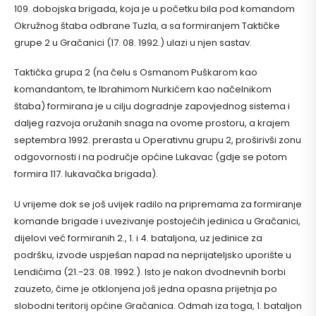
109. dobojska brigada, koja je u početku bila pod komandom
Okružnog štaba odbrane Tuzla, a sa formiranjem Taktičke
grupe 2 u Gračanici (17. 08. 1992.) ulazi u njen sastav.
Taktička grupa 2 (na čelu s Osmanom Puškarom kao
komandantom, te Ibrahimom Nurkićem kao načelnikom
štaba) formirana je u cilju dogradnje zapovjednog sistema i
daljeg razvoja oružanih snaga na ovome prostoru, a krajem
septembra 1992. prerasta u Operativnu grupu 2, proširivši zonu
odgovornosti i na područje općine Lukavac (gdje se potom
formira 117. lukavačka brigada).
U vrijeme dok se još uvijek radilo na pripremama za formiranje
komande brigade i uvezivanje postojećih jedinica u Gračanici,
dijelovi već formiranih 2., 1. i 4. bataljona, uz jedinice za
podršku, izvode uspješan napad na neprijateljsko uporište u
Lendićima (21.-23. 08. 1992.). Isto je nakon dvodnevnih borbi
zauzeto, čime je otklonjena još jedna opasna prijetnja po
slobodni teritorij općine Gračanica. Odmah iza toga, 1. bataljon