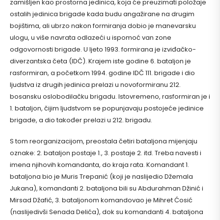
zamišljen kao prostorna jedinica, koja će preuzimati položaje
ostalih jedinica brigade kada budu angažirane na drugim
bojištima, ali ubrzo nakon formiranja dobio je manevarsku
ulogu, u više navrata odlazeći u ispomoć van zone
odgovornosti brigade. U ljeto 1993. formirana je izviđačko-
diverzantska četa (IDČ). Krajem iste godine 6. bataljon je
rasformiran, a početkom 1994. godine IDČ 111. brigade i dio
ljudstva iz drugih jedinica prelazi u novoformiranu 212.
bosansku oslobodilačku brigadu. Istovremeno, rasformiran je i
1. bataljon, čijim ljudstvom se popunjavaju postojeće jedinice
brigade, a dio također prelazi u 212. brigadu.
S tom reorganizacijom, preostala četiri bataljona mijenjaju
oznake: 2. bataljon postaje 1., 3. postaje 2. itd. Treba navesti i
imena njihovih komandanta, do kraja rata. Komandant 1.
bataljona bio je Muris Trepanić (koji je naslijedio Džemala
Jukana), komandanti 2. bataljona bili su Abdurahman Džinić i
Mirsad Džafić, 3. bataljonom komandovao je Mihret Ćosić
(naslijedivši Senada Delića), dok su komandanti 4. bataljona