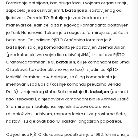
Formiranje bataljona, kao druga faza u vojnom organiziranju,
započelo je sa osnivanjem
1. bataljona
, sastavljenog od
ljudstva iz Odreda TO. Bataljon je zadržao karakter
manevarske jedinice, a za njegovog komandanta postavljen
je Tarik Nuhanović. Tokom jula i augusta formiraju se još četiri
bataljona. Od jedinica RjŠTO Gračanica formiran je
2.
bataljon
, za čijeg komandanta je postavljen Džemal Jukan
(predratno aktivno vojno lice u bivšoj JNA). Iz sastava RjŠTO
Orahovica formiran je
3. bataljon
, čiji je komandant bio Smajl
Oštraković (također aktivno vojno lice). Iz jedinica RjŠTO
Malešići formiran je 4. bataljon, za čijeg komandanta je
imenovan Esad Bašić (kasnije komandu preuzima Senad
Delić). Iz rejonskog štaba Soko nastaje
5. bataljon
(poznat i
kao Trebavski), a njegov prvi komandant bio je Ahmed Džafić.
S formiranjem bataljona, rejonski štabovi odbrane s
raspoloživim ljudstvom, raspoređenim u tzv. prostorne čete,
nastavili su djelovati kao “B-sastav”, angažiran po potrebi.
Od jedinica RjŠTO Klokotnica početkom jula 1992. formirana je