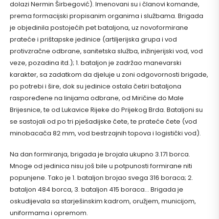
dolazi Nermin Širbegović). Imenovani su i članovi komande,
prema formacijski propisanim organima i službama. Brigada
je objedinila postojećih pet bataljona, uz novoformirane
prateće i prištapske jedinice (artiljerijska grupa i vod
protivzračne odbrane, sanitetska služba, inžinjerijski vod, vod
veze, pozadina itd.); 1. bataljon je zadržao manevarski
karakter, sa zadatkom da djeluje u zoni odgovornosti brigade,
po potrebi i šire, dok su jedinice ostala četiri bataljona
raspoređene na linijama odbrane, od Miričine do Male
Brijesnice, te od Lukavice Rijeke do Prijekog Brda. Bataljoni su
se sastojali od po tri pješadijske čete, te prateće čete (vod
minobacača 82 mm, vod bestrzajnih topova i logistički vod).
Na dan formiranja, brigada je brojala ukupno 3.171 borca.
Mnoge od jedinica nisu još bile u potpunosti formirane niti
popunjene. Tako je 1. bataljon brojao svega 316 boraca; 2.
bataljon 484 borca, 3. bataljon 415 boraca… Brigada je
oskudijevala sa starješinskim kadrom, oružjem, municijom,
uniformama i opremom.