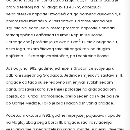
Od dana svog osnivanja pa do kraja rata, 111./221. brigada je
branila teritorij na liniji dugoj blizu 40 km, odbijajući
neprijateljske napade i izvodeći druga borbena djelovanja, u
prvom redu izviđačko-diverzantska. Pri tome nikada nije
izgubila niti jedan jedini metar prostora: naprotiv, slobodni
teritorij općine Gračanica (a time i Republike Bosne i
2
Hercegovine) proširila je za oko 50 km
. Dijelovi brigade su,
osim toga, tokom čitavog rata bili angažirani na drugim
bojištima – širom sjeveroistočne, pa i centralne Bosne.
Još od juna 1992. godine, jedinice iz Gračanice sudjeluju u
odbrani susjednog Gradačca. Jedinice i mješoviti sastavi iz 111.
brigade od tada su se redovno smjenjivali svakih sedam
dana, prošavši skoro sve linije i položaje na gradačačkom
bojištu, od Turića i Tramošnice, preko Ledenica i Vide pa sve
do Gornje Međiđe. Tako je bilo i nakon osnivanja brigade.
Početkom oktobra 1992. godine neprijatelj pojačava napade
na Maglaj, zbog čega borci 111. brigade, radi razvlačenja i
vezivanja dijela neprijateljskih snaga, izvode uspješnu diverziju