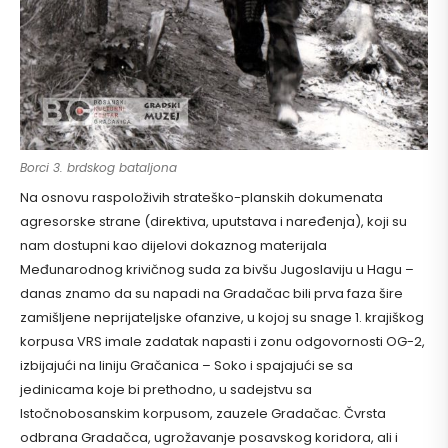
Borci 3. brdskog bataljona
Na osnovu raspoloživih strateško-planskih dokumenata
agresorske strane (direktiva, uputstava i naređenja), koji su
nam dostupni kao dijelovi dokaznog materijala
Međunarodnog krivičnog suda za bivšu Jugoslaviju u Hagu –
danas znamo da su napadi na Gradačac bili prva faza šire
zamišljene neprijateljske ofanzive, u kojoj su snage 1. krajiškog
korpusa VRS imale zadatak napasti i zonu odgovornosti OG-2,
izbijajući na liniju Gračanica – Soko i spajajući se sa
jedinicama koje bi prethodno, u sadejstvu sa
Istočnobosanskim korpusom, zauzele Gradačac. Čvrsta
odbrana Gradačca, ugrožavanje posavskog koridora, ali i