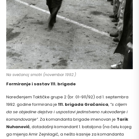
Na svečanoj smotri (novembar 1992.)
Formiranje i sastav 111. brigade
Naređenjem Taktičke grupe 2 (br. 01-911/92) od 1. septembra
1992. godine formirana je
111. brigada Gračanica
,
“s ciljem
da se objedine dejstva i uspostavi jedinstveno rukovođenje i
komandovanje”
. Za komandanta brigade imenovan je
Tarik
Nuhanović
, dotadašnji komandant 1. bataljona (na čelu kojeg
ga mijenja Amir Zejnilagić, a nešto kasnije za komandanta