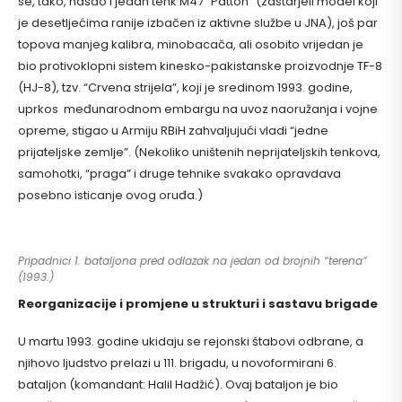
se, tako, našao i jedan tenk M47 “Patton” (zastarjeli model koji
je desetljećima ranije izbačen iz aktivne službe u JNA), još par
topova manjeg kalibra, minobacača, ali osobito vrijedan je
bio protivoklopni sistem kinesko-pakistanske proizvodnje TF-8
(HJ-8), tzv. “Crvena strijela”, koji je sredinom 1993. godine,
uprkos međunarodnom embargu na uvoz naoružanja i vojne
opreme, stigao u Armiju RBiH zahvaljujući vladi “jedne
prijateljske zemlje”. (Nekoliko uništenih neprijateljskih tenkova,
samohotki, “praga” i druge tehnike svakako opravdava
posebno isticanje ovog oruđa.)
Pripadnici 1. bataljona pred odlazak na jedan od brojnih “terena”
(1993.)
Reorganizacije i promjene u strukturi i sastavu brigade
U martu 1993. godine ukidaju se rejonski štabovi odbrane, a
njihovo ljudstvo prelazi u 111. brigadu, u novoformirani 6.
bataljon (komandant: Halil Hadžić). Ovaj bataljon je bio