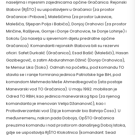
naseljima i mjesnim zajednicama općine Gračanica. Rejonski
štabovi (RjŠTO) su uspostavljeni u Gračanici (za prostor
Gračanice i Pribave), Malešićima (za prostor Lukavice,
Malešića, Stjepan Polja i Babića), Donjoj Orahovici (za prostor
Miričine, Rašljeve, Gornje i Donje Orahovice, te Donje Lohinje) i
Sokolu (za naselja u sjevernom dijelu predratne općine
Gračanica). Komandanti rejonskih štabova bili su rezervni
oficiri: Safet Durkalić (Gračanica), Esad Bašić (Malešići), Hasan
Gazibegović, a zatim Abdurahman Džinić (Donja Orahovica),
te Mensur Lika (Soko). Odmah na početku, pod komandu TO
stavila se i ranije formirana jedinica Patriotske lige BiH, pod
komandom Mehmeda Meše Ahmedbegovića (ista postaje
Manevarski vod TO Gračanica). U maju 1992. mobilisan je
Odred TO RBiH, kao jedinica manevarskog tipa (za njenog
komandanta je imenovan Velija Džananović), kao i
Protivdiverzantski vod (čiji je komandir bio Bahrija Ćoso). U
međuvremenu, nakon pada Doboja, OpŠTO Gračanica
preuzima komandu i nad prostorom današnjeg Doboj Istoka,
gdje se uspostavlja RjŠTO Klokotnica (komandant: Sead