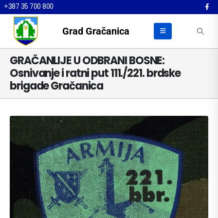
+387 35 700 800
Grad Gračanica
GRAČANLIJE U ODBRANI BOSNE:
Osnivanje i ratni put 111./221. brdske
brigade Gračanica