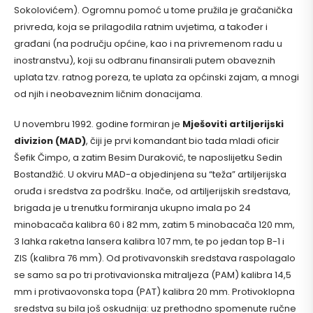
Sokolovićem). Ogromnu pomoć u tome pružila je gračanička
privreda, koja se prilagodila ratnim uvjetima, a također i
građani (na području općine, kao i na privremenom radu u
inostranstvu), koji su odbranu finansirali putem obaveznih
uplata tzv. ratnog poreza, te uplata za općinski zajam, a mnogi
od njih i neobaveznim ličnim donacijama.
U novembru 1992. godine formiran je
Mješoviti artiljerijski
divizion (MAD)
, čiji je prvi komandant bio tada mladi oficir
Šefik Čimpo, a zatim Besim Duraković, te naposlijetku Sedin
Bostandžić. U okviru MAD-a objedinjena su “teža” artiljerijska
oruđa i sredstva za podršku. Inače, od artiljerijskih sredstava,
brigada je u trenutku formiranja ukupno imala po 24
minobacača kalibra 60 i 82 mm, zatim 5 minobacača 120 mm,
3 lahka raketna lansera kalibra 107 mm, te po jedan top B-1 i
ZIS (kalibra 76 mm). Od protivavonskih sredstava raspolagalo
se samo sa po tri protivavionska mitraljeza (PAM) kalibra 14,5
mm i protivaovonska topa (PAT) kalibra 20 mm. Protivoklopna
sredstva su bila još oskudnija: uz prethodno spomenute ručne