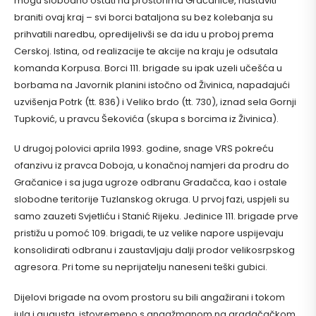
mogu slobodno ostati na prostorima Gračanice, nastaviti
braniti ovaj kraj – svi borci bataljona su bez kolebanja su
prihvatili naredbu, opredijelivši se da idu u proboj prema
Cerskoj. Istina, od realizacije te akcije na kraju je odsutala
komanda Korpusa. Borci 111. brigade su ipak uzeli učešća u
borbama na Javornik planini istočno od Živinica, napadajući
uzvišenja Potrk (tt. 836) i Veliko brdo (tt. 730), iznad sela Gornji
Tupković, u pravcu Šekovića (skupa s borcima iz Živinica).
U drugoj polovici aprila 1993. godine, snage VRS pokreću
ofanzivu iz pravca Doboja, u konačnoj namjeri da prodru do
Gračanice i sa juga ugroze odbranu Gradačca, kao i ostale
slobodne teritorije Tuzlanskog okruga. U prvoj fazi, uspjeli su
samo zauzeti Svjetliću i Stanić Rijeku. Jedinice 111. brigade prve
pristižu u pomoć 109. brigadi, te uz velike napore uspijevaju
konsolidirati odbranu i zaustavljaju dalji prodor velikosrpskog
agresora. Pri tome su neprijatelju naneseni teški gubici.
Dijelovi brigade na ovom prostoru su bili angažirani i tokom
jula i augusta, istovremeno s angažmanom na gradačačkom