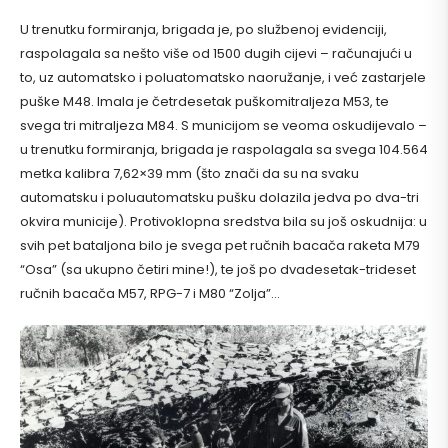
U trenutku formiranja, brigada je, po službenoj evidenciji,
raspolagala sa nešto više od 1500 dugih cijevi – računajući u
to, uz automatsko i poluatomatsko naoružanje, i već zastarjele
puške M48. Imala je četrdesetak puškomitraljeza M53, te
svega tri mitraljeza M84. S municijom se veoma oskudijevalo –
u trenutku formiranja, brigada je raspolagala sa svega 104.564
metka kalibra 7,62×39 mm (što znači da su na svaku
automatsku i poluautomatsku pušku dolazila jedva po dva-tri
okvira municije). Protivoklopna sredstva bila su još oskudnija: u
svih pet bataljona bilo je svega pet ručnih bacača raketa M79
“Osa” (sa ukupno četiri mine!), te još po dvadesetak-trideset
ručnih bacača M57, RPG-7 i M80 “Zolja”…