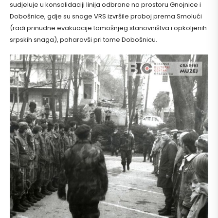
sudjeluje u konsolidaciji linija odbrane na prostoru Gnojnice i
Dobošnice, gdje su snage VRS izvršile proboj prema Smolući
(radi prinudne evakuacije tamošnjeg stanovništva i opkoljenih
srpskih snaga), poharavši pri tome Dobošnicu.