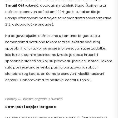
Smajil Oštraković
, dotadašnji načelnik štaba (koji je na tu
dužnost imenovan početkom 1994. godine, nakon što je
Bahrija Džananović postavljen za komandanta novoformirane
212. oslobodilačke brigade).
Na odgovarajućim dužnostima u komandi brigade, te u
komandama bataljona tokom rata se iskazao veći broj
sposobnih oficira, koji su uspješno izvršavali ratne zadatke.
Isto tako, u samim jedinicama izraslo je dosta hrabrih i
sposobnih starješina, koji su predvodili jedinice i borce. Tokom
rata posvećivana je velika pažnja obrazovanju i obuci
starješinskog kadra, pri čemu je osnovan i vlastiti nastavni
centar u Doborovcima, te nastavni centar u Lohinji.
Položaji 111. brdske brigade u Lukavici
Ratni put i uspjesi brigade