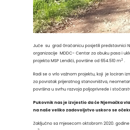
Juče su grad Gračanicu posjetili predstavnici 
organizacije MDDC- Centar za obuku pasa i ukla
2
projekta MSP Lendići, površine od 654.510 m
.
Radi se o vrlo važnom projektu, koji je lociran i
za povratak prijeratnog stanovništva, neometan 
površina u svrhu razvoja poljoprivrede i stočarstv
Pukovnik nas je izvjestio da će Njemačka vl
na naše veliko zadovoljstvo uskoro se očeku
Zaključno sa mjesecom oktobrom 2020. godine n
2