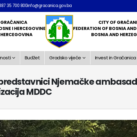
387 35 700 800
info@gracanica.gov.ba
 GRAČANICA
CITY OF GRAČAN
OSNE I HERCEGOVINE
FEDERATION OF BOSNIA AN
I HERCEGOVINA
BOSNIA AND HERZE
nosti
Budžet
Gradsko vijeće
Invest in Gračanica
i predstavnici Njemačke ambasad
nizacija MDDC