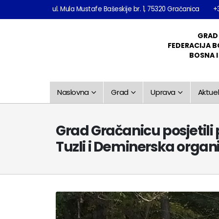
ul. Mula Mustafe Bašeskije br. 1, 75320 Gračanica
+
GRAD
FEDERACIJA B
BOSNA 
Naslovna
Grad
Uprava
Aktuel
Grad Gračanicu posjetil
Tuzli i Deminerska orga