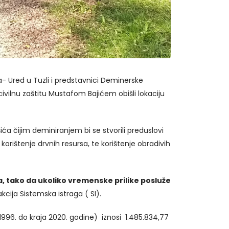
 Ured u Tuzli i predstavnici Deminerske
ilnu zaštitu Mustafom Bajićem obišli lokaciju
ića čijim deminiranjem bi se stvorili preduslovi
rištenje drvnih resursa, te korištenje obradivih
a, tako da ukoliko vremenske prilike posluže
cija Sistemska istraga ( SI).
96. do kraja 2020. godine) iznosi 1.485.834,77