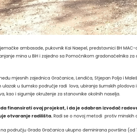
Njemačke ambasade, pukovnik Kai Naepel, predstavnici BH MAC-a-
njanje mina u BiH i zajedno sa Pomoćnikom gradonačelnika za civ
zmeđu mjesnih zajednica Gračanice, Lendića, Stjepan Polja i Maleš
ulazak u šumsko područje radi lova, ubiranja šumskih plodova i ko
a, kao i sigurnije okruženje za stanovnike okolnih naselja.
ada finansirati ovaj projekat, i da je odabran izvođač radov
je otvaranje radilišta.
Radi se o novoj metodi protiv minskih ak
a području Grada Gračanica ukupno deminirana površina (od 19