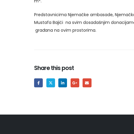
m
.
Predstavnicima Njemačke ambasade, Njemačkoj 
Mustafa Bajići na svim dosadašnjim donacijama k
građana na ovim prostorima.
Share this post