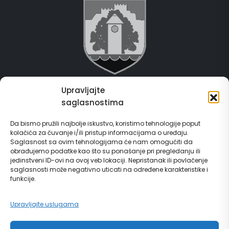
Upravljajte
Grad Gračanica
saglasnostima
Usluge za građane
Da bismo pružili najbolje iskustvo, koristimo tehnologije poput
kolačića za čuvanje i/ili pristup informacijama o uređaju.
E-Matičar
Saglasnost sa ovim tehnologijama će nam omogućiti da
obrađujemo podatke kao što su ponašanje pri pregledanju ili
jedinstveni ID-ovi na ovoj veb lokaciji. Nepristanak ili povlačenje
72 sata sistem
saglasnosti može negativno uticati na određene karakteristike i
funkcije.
Invest in Gračanica
Upravljajte uslugama
Vodič za građane