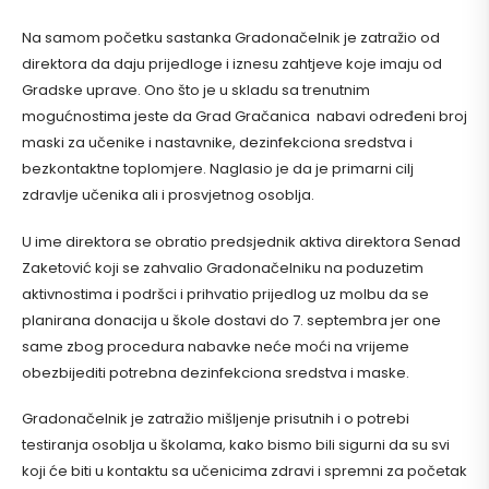
Na samom početku sastanka Gradonačelnik je zatražio od
direktora da daju prijedloge i iznesu zahtjeve koje imaju od
Gradske uprave. Ono što je u skladu sa trenutnim
mogućnostima jeste da Grad Gračanica nabavi određeni broj
maski za učenike i nastavnike, dezinfekciona sredstva i
bezkontaktne toplomjere. Naglasio je da je primarni cilj
zdravlje učenika ali i prosvjetnog osoblja.
U ime direktora se obratio predsjednik aktiva direktora Senad
Zaketović koji se zahvalio Gradonačelniku na poduzetim
aktivnostima i podršci i prihvatio prijedlog uz molbu da se
planirana donacija u škole dostavi do 7. septembra jer one
same zbog procedura nabavke neće moći na vrijeme
obezbijediti potrebna dezinfekciona sredstva i maske.
Gradonačelnik je zatražio mišljenje prisutnih i o potrebi
testiranja osoblja u školama, kako bismo bili sigurni da su svi
koji će biti u kontaktu sa učenicima zdravi i spremni za početak