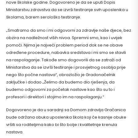
nove školske godine. Dogovoreno je da se uputi Dopis
Ministarstvu zdravstva da se izvrši testiranje svih uposlenika u
školama, barem serološko testiranje.
„Smatramo da smo i mi odgovorni za zdravlje naše djece, bez
obzira na nadležnost viših nivoa. Spremni smo, kao i uvijek
pomoći. Njima je najveći problem period dok se ne obave
određene procedure, nabavka sredstava i mi smo se stavili
na raspolaganje. Takođe smo dogovorili da se zatraži od
Ministarstva da se izvrši testiranje i prosvjetnog osoblja prije
nego što počne nastava“, obrazložio je Gradonačelnik
zaključke i dodao „Želimo da budemo dio rješenja, da
budemo odgovorni za početak nastave kao što su to i
profesori i direktori i stojimo im na raspolaganju.“
Dogovoreno je da u saradnji sa Domom zdravlja Gračanica
bude održana obuka uposlenika škola koji će kasnije obuke
vršiti sa roditeljima kako bi što bolje i kvalitetnije krenula
nastava.