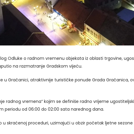
og Odluke o radnom vremenu objekata iz oblasti trgovine, ugostit
uputio na razmatranje Gradskom vijeću.
ade u Gračanici, atraktivnije turističke ponude Grada Gračanica
je radnog vremena“ kojim se definiše radno vrijeme ugostiteljski
m periodu od 06:00 do 02:00 sata narednog dana.
u skraćenoj proceduri, uzimajući u obzir početak ljetne sezone 