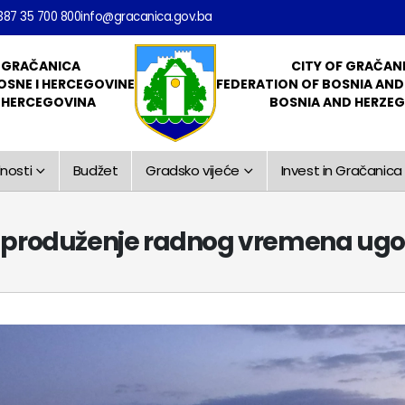
387 35 700 800
info@gracanica.gov.ba
 GRAČANICA
CITY OF GRAČAN
OSNE I HERCEGOVINE
FEDERATION OF BOSNIA AN
I HERCEGOVINA
BOSNIA AND HERZE
nosti
Budžet
Gradsko vijeće
Invest in Gračanica
 produženje radnog vremena ugos