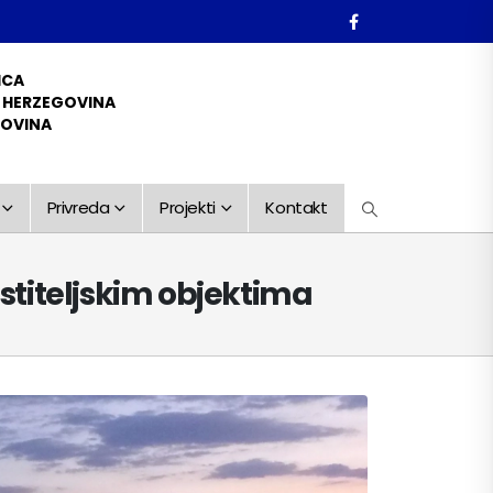
ICA
D HERZEGOVINA
GOVINA
Privreda
Projekti
Kontakt
titeljskim objektima