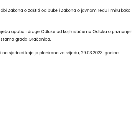
dredbi Zakona o zaštiti od buke i Zakona o javnom redu i miru kako
jeću uputio i druge Odluke od kojih ističemo Odluku o priznanj
cestama grada Gračanica.
a sjednici koja je planirana za srijedu, 29.03.2023. godine.