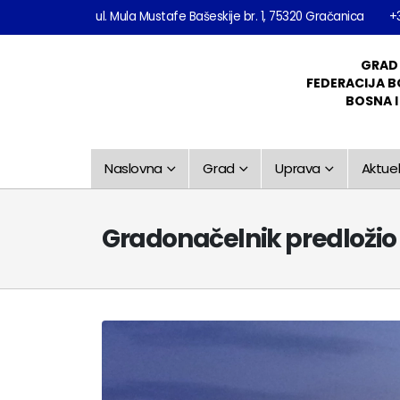
ul. Mula Mustafe Bašeskije br. 1, 75320 Gračanica
+
GRAD
FEDERACIJA B
BOSNA 
Naslovna
Grad
Uprava
Aktuel
Gradonačelnik predložio