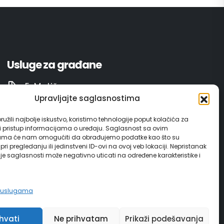
Usluge za građane
E-Matičar
Upravljajte saglasnostima
72 sata sistem
užili najbolje iskustvo, koristimo tehnologije poput kolačića za
ili pristup informacijama o uređaju. Saglasnost sa ovim
Invest in Gračanica
ama će nam omogućiti da obrađujemo podatke kao što su
ri pregledanju ili jedinstveni ID-ovi na ovoj veb lokaciji. Nepristanak
nje saglasnosti može negativno uticati na određene karakteristike i
Vodič za građane
e uslugama
ihvati
Ne prihvatam
Prikaži podešavanja