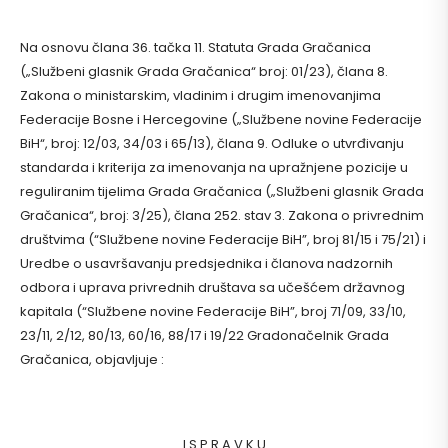
Na osnovu člana 36. tačka 11. Statuta Grada Gračanica
(„Službeni glasnik Grada Gračanica“ broj: 01/23), člana 8.
Zakona o ministarskim, vladinim i drugim imenovanjima
Federacije Bosne i Hercegovine („Službene novine Federacije
BiH“, broj: 12/03, 34/03 i 65/13), člana 9. Odluke o utvrđivanju
standarda i kriterija za imenovanja na upražnjene pozicije u
reguliranim tijelima Grada Gračanica („Službeni glasnik Grada
Gračanica“, broj: 3/25), člana 252. stav 3. Zakona o privrednim
društvima (“Službene novine Federacije BiH”, broj 81/15 i 75/21) i
Uredbe o usavršavanju predsjednika i članova nadzornih
odbora i uprava privrednih društava sa učešćem državnog
kapitala (“Službene novine Federacije BiH”, broj 71/09, 33/10,
23/11, 2/12, 80/13, 60/16, 88/17 i 19/22 Gradonačelnik Grada
Gračanica, objavljuje :
I S P R A V K U