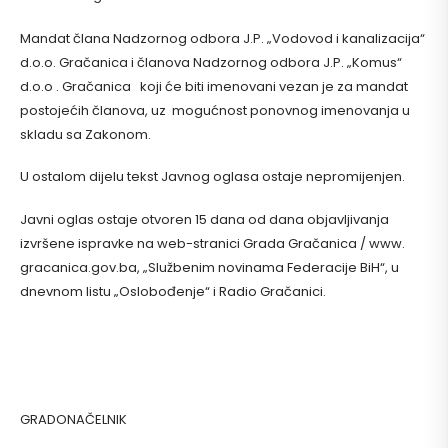
Mandat člana Nadzornog odbora J.P. „Vodovod i kanalizacija“
d.o.o. Gračanica i članova Nadzornog odbora J.P. „Komus“
d.o.o . Gračanica koji će biti imenovani vezan je za mandat
postojećih članova, uz mogućnost ponovnog imenovanja u
skladu sa Zakonom.
U ostalom dijelu tekst Javnog oglasa ostaje nepromijenjen.
Javni oglas ostaje otvoren 15 dana od dana objavljivanja
izvršene ispravke na web-stranici Grada Gračanica / www.
gracanica.gov.ba, „Službenim novinama Federacije BiH“, u
dnevnom listu „Oslobođenje“ i Radio Gračanici.
GRADONAČELNIK