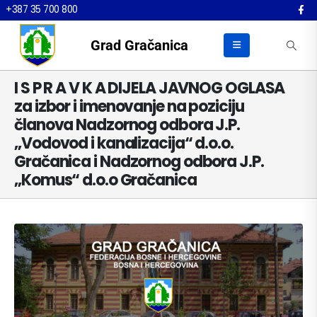
+387 35 700 800
Grad Gračanica
I S P R A V K A DIJELA JAVNOG OGLASA
za izbor i imenovanje na poziciju
članova Nadzornog odbora J.P.
„Vodovod i kanalizacija“ d.o.o.
Gračanica i Nadzornog odbora J.P.
„Komus“ d.o.o Gračanica