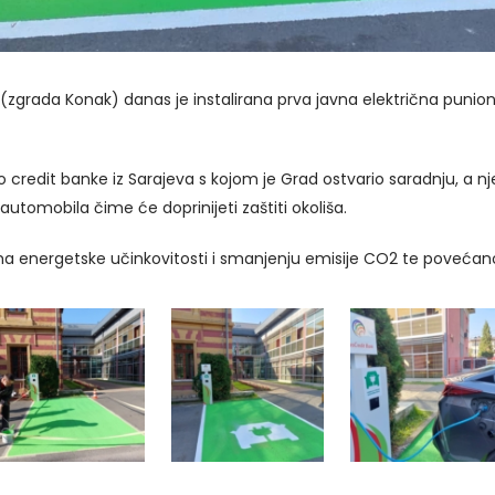
grada Konak) danas je instalirana prva javna električna punioni
i Pro credit banke iz Sarajeva s kojom je Grad ostvario saradnj
automobila čime će doprinijeti zaštiti okoliša.
ma energetske učinkovitosti i smanjenju emisije CO2 te povećanoj