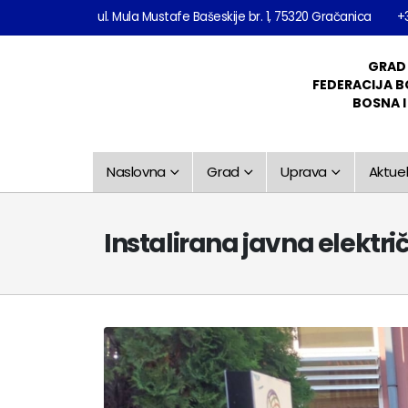
ul. Mula Mustafe Bašeskije br. 1, 75320 Gračanica
+
GRAD
FEDERACIJA B
BOSNA 
Naslovna
Grad
Uprava
Aktuel
Instalirana javna elektr