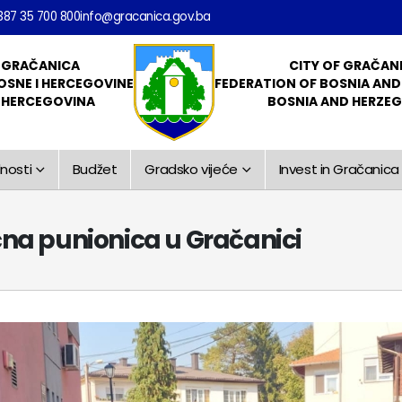
387 35 700 800
info@gracanica.gov.ba
 GRAČANICA
CITY OF GRAČAN
OSNE I HERCEGOVINE
FEDERATION OF BOSNIA AN
I HERCEGOVINA
BOSNIA AND HERZE
nosti
Budžet
Gradsko vijeće
Invest in Gračanica
ična punionica u Gračanici