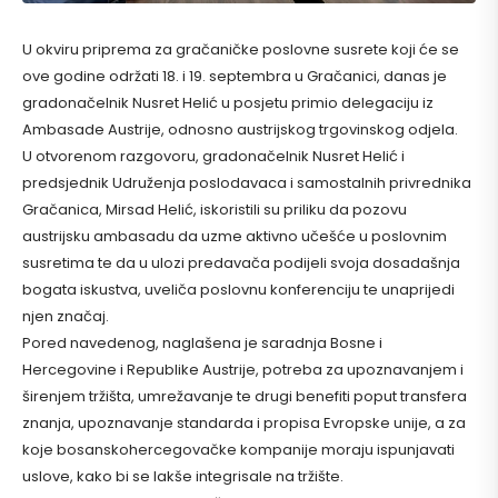
U okviru priprema za gračaničke poslovne susrete koji će se
ove godine održati 18. i 19. septembra u Gračanici, danas je
gradonačelnik Nusret Helić u posjetu primio delegaciju iz
Ambasade Austrije, odnosno austrijskog trgovinskog odjela.
U otvorenom razgovoru, gradonačelnik Nusret Helić i
predsjednik Udruženja poslodavaca i samostalnih privrednika
Gračanica, Mirsad Helić, iskoristili su priliku da pozovu
austrijsku ambasadu da uzme aktivno učešće u poslovnim
susretima te da u ulozi predavača podijeli svoja dosadašnja
bogata iskustva, uveliča poslovnu konferenciju te unaprijedi
njen značaj.
Pored navedenog, naglašena je saradnja Bosne i
Hercegovine i Republike Austrije, potreba za upoznavanjem i
širenjem tržišta, umrežavanje te drugi benefiti poput transfera
znanja, upoznavanje standarda i propisa Evropske unije, a za
koje bosanskohercegovačke kompanije moraju ispunjavati
uslove, kako bi se lakše integrisale na tržište.