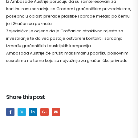
Iz Ambasade Austrije poručuju da su zainteresovani za
kontinuiranu saradnju sa Gradom i gračaničkim privrednicima,
posebno u oblasti prerade plastike i obrade metala po čemu
je i Gračanica poznata.
Zajednička je ocjena da je Gračanica atraktivno mjesto za
investiranje te da već postoje ostvareni kontakti i saradnja
između gračaničkih i austrijskih kompanija.
Ambasada Austrije će pružiti maksimalnu podršku poslovnim
susretima na teme koje su najvažnije za gračaničku privredu.
Share this post