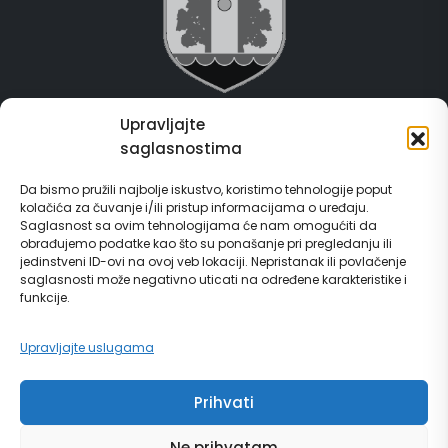
Upravljajte
Grad Gračanica
saglasnostima
Usluge za građane
Da bismo pružili najbolje iskustvo, koristimo tehnologije poput
kolačića za čuvanje i/ili pristup informacijama o uređaju.
E-Matičar
Saglasnost sa ovim tehnologijama će nam omogućiti da
obrađujemo podatke kao što su ponašanje pri pregledanju ili
72 sata sistem
jedinstveni ID-ovi na ovoj veb lokaciji. Nepristanak ili povlačenje
saglasnosti može negativno uticati na određene karakteristike i
funkcije.
Invest in Gračanica
Upravljajte uslugama
Vodič za građane
Prihvati
Ne prihvatam