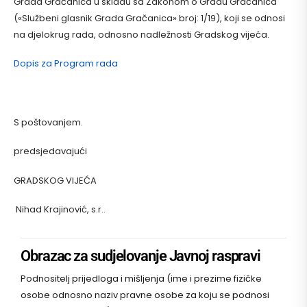
Grada Gračanica u skladu sa Zakonom o Gradu Gračanica
(«Službeni glasnik Grada Gračanica» broj: 1/19), koji se odnosi
na djelokrug rada, odnosno nadležnosti Gradskog vijeća.
Dopis za Program rada
S poštovanjem.
predsjedavajući
GRADSKOG VIJEĆA
Nihad Krajinović, s.r..
Obrazac za sudjelovanje Javnoj raspravi
Podnositelj prijedloga i mišljenja (ime i prezime fizičke
osobe odnosno naziv pravne osobe za koju se podnosi