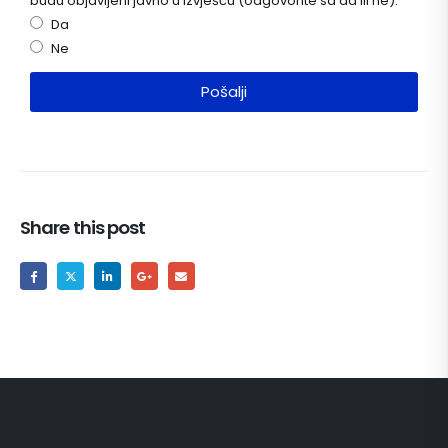
budu objavljeni javno u izvješću (odgovorite sa da ili ne):
Da
Ne
Pošalji
Share this post