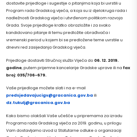
dostavite prijedloge i sugestije o pitanjima koja bi uvrstili u
Program rada Gradskog vijeća, a koja su iz djelokruga rada i
nadležnosti Gradskog vijeća i utvrđenom politikom razvoja
Grada. Svoje prijedloge kratko obrazložite i za svako
kandidovano pitanje ili temu predložite obrađivača i
vremenski period u kojem bi se predložene teme uvrstile u
dnevni red zasijedanja Gradskog vijeća.
Prijedloge dostaviti Stručnoj službi Vijeća do
06. 12. 2019.
godine
, putem prijemne kancelarije Gradske uprave ili na
fax
broj: 035/706-679.
Vaše prijedloge možete slati i na e-mail
predsjedavajucigv@gracanica.gov.ba
ili
dz.tukulj@gracanica.gov.ba
Kako bismo olakšali Vaše učešće u pripremama za izradu
Programa rada Gradskog vijeća za 2019. godinu, u prilogu
Vam dostavljamo izvod iz Statutarne odluke o organizaciji