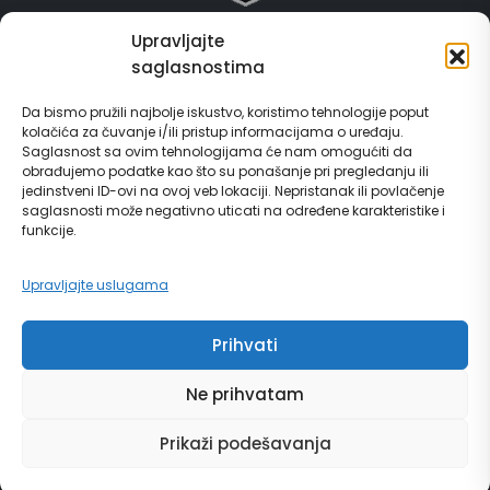
Upravljajte
Grad Gračanica
saglasnostima
Usluge za građane
Da bismo pružili najbolje iskustvo, koristimo tehnologije poput
kolačića za čuvanje i/ili pristup informacijama o uređaju.
E-Matičar
Saglasnost sa ovim tehnologijama će nam omogućiti da
obrađujemo podatke kao što su ponašanje pri pregledanju ili
72 sata sistem
jedinstveni ID-ovi na ovoj veb lokaciji. Nepristanak ili povlačenje
saglasnosti može negativno uticati na određene karakteristike i
funkcije.
Invest in Gračanica
Upravljajte uslugama
Vodič za građane
Prihvati
Ne prihvatam
© Copyright 2024 | grad Gračanica | Sva prava zadržana. | Developed by
Prikaži podešavanja
Futura Multimedia d.o.o. Tuzla