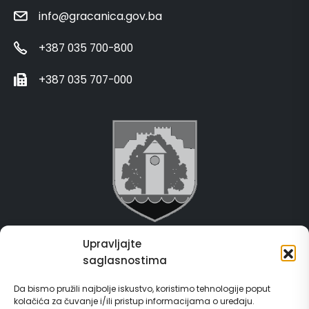
info@gracanica.gov.ba
+387 035 700-800
+387 035 707-000
Upravljajte
Grad Gračanica
saglasnostima
Usluge za građane
Da bismo pružili najbolje iskustvo, koristimo tehnologije poput
kolačića za čuvanje i/ili pristup informacijama o uređaju.
E-Matičar