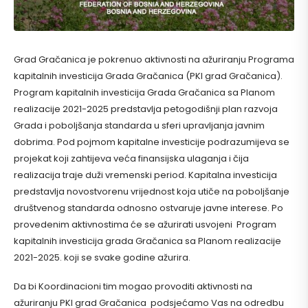
Grad Gračanica je pokrenuo aktivnosti na ažuriranju Programa
kapitalnih investicija Grada Gračanica (PKI grad Gračanica).
Program kapitalnih investicija Grada Gračanica sa Planom
realizacije 2021-2025 predstavlja petogodišnji plan razvoja
Grada i poboljšanja standarda u sferi upravljanja javnim
dobrima. Pod pojmom kapitalne investicije podrazumijeva se
projekat koji zahtijeva veća finansijska ulaganja i čija
realizacija traje duži vremenski period. Kapitalna investicija
predstavlja novostvorenu vrijednost koja utiče na poboljšanje
društvenog standarda odnosno ostvaruje javne interese. Po
provedenim aktivnostima će se ažurirati usvojeni Program
kapitalnih investicija grada Gračanica sa Planom realizacije
2021-2025. koji se svake godine ažurira.
Da bi Koordinacioni tim mogao provoditi aktivnosti na
ažuriranju PKI grad Gračanica podsjećamo Vas na odredbu