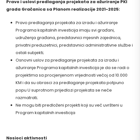
Pravo i uslovi predlaganja projekata za ažuriranje PKI
grada Gračanica sa Planom realizacije 2021-2025:
Pravo predlaganja projekata za izradu i ažuriranje
Programa kapitalnih investicija imaju svi građani,
udruženja građana, predstavnici mjesnih zajednica,
privatni preduzetnici, predstavnici administrativne službe i
ostali subjekti;
Osnovni uslov za predlaganje projekata za izradu i
ažuriranje Programa kapitalnih investicija je da se radi o
projektima sa procjenjenom vrijednosti većoj od 10.000
KM i da su obrasci za predlaganje projekata potpuno
popu U suprotnom prijedlozi projekata se neće
razmatrati;
Ne mogu biti predloženi projekti koji su već uvršteni u
Program kapitalnih investicija
N
osioci
aktivnosti