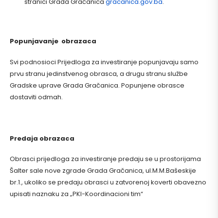
stranici Grada Gračanica
gracanica.gov.ba
.
Popunjavanje obrazaca
Svi podnosioci Prijedloga za investiranje popunjavaju samo
prvu stranu jedinstvenog obrasca, a drugu stranu službe
Gradske uprave Grada Gračanica. Popunjene obrasce
dostaviti odmah.
Predaja obrazaca
Obrasci prijedloga za investiranje predaju se u prostorijama
Šalter sale nove zgrade Grada Gračanica, ul.M.M.Bašeskije
br.1., ukoliko se predaju obrasci u zatvorenoj koverti obavezno
upisati naznaku za „PKI-Koordinacioni tim“