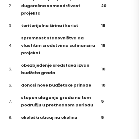
2.
dugoročna samoodrživost
20
projekta
3.
teritorijalna širina i korist
15
spremnost stanovništva da
4.
vlastitim sredstvima sufinansira
15
projekat
obezbjeđenje sredstava izvan
5.
10
budžeta grada
6.
donosi nove budžetske prihode
10
stepen ulaganja grada na tom
7.
5
području u prethodnom periodu
8.
ekološki uticaj na okolinu
5