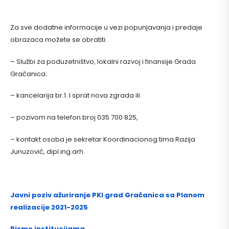
Za sve dodatne informacije u vezi popunjavanja i predaje
obrazaca možete se obratiti:
– Službi za poduzetništvo, lokalni razvoj i finansije Grada
Gračanica:
– kancelarija br.1. I sprat nova zgrada ili
– pozivom na telefon broj 035 700 825,
– kontakt osoba je sekretar Koordinacionog tima Razija
Junuzović, dipl.ing.arh.
Javni poziv ažuriranje PKI grad Gračanica sa Planom
realizacije 2021-2025
Pismo institucijama