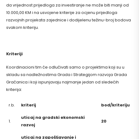
da vrijednost prijedloga za investiranje ne može biti manji od
10.000,00 KM i na usvojene kriterije za ocjenu prijedloga
razvojnih projekata zajednice i dodijelenu težinu-broj bodova
svakom kriteriju.
Kriteriji
Koordinacioni tim će odlučivati samo o projektima koji su u
skladu sa nadležnostima Grada i Strategijom razvoja Grada
Gračanica i koji ispunjavaju najmanje jedan od sledećih
kriterija:
r.b.
kriterij
bod/kriteriju
uticaj na gradski ekonomski
1.
20
razvoj
uticaj na zapošljavanje i