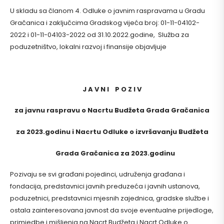
U skladu sa članom 4. Odluke o javnim raspravama u Gradu
Gračanica i zaključcima Gradskog vijeća broj: 01-11-04102-
2022 i 01-11-04103-2022 od 31.10.2022.godine, Služba za
poduzetništvo, lokalni razvoj i finansije objavljuje
J A V N I P O Z I V
za javnu raspravu o
N
acrtu Budžeta Grada Gračanica
za 2023.godinu i Nacrtu Odluke o izvršavanju Budžeta
Grada Gračanica za 2023.godinu
Pozivaju se svi građani pojedinci, udruženja građana i
fondacija, predstavnici javnih preduzeća i javnih ustanova,
poduzetnici, predstavnici mjesnih zajednica, gradske službe i
ostala zainteresovana javnost da svoje eventualne prijedloge,
primjedbe i mišljenja na Nacrt Budžeta i Nacrt Odluke o