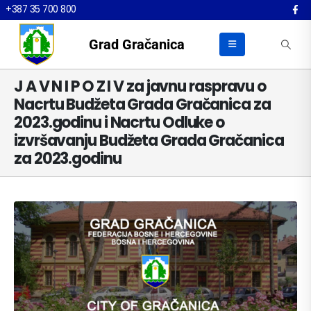
+387 35 700 800
Grad Gračanica
J A V N I P O Z I V za javnu raspravu o
Nacrtu Budžeta Grada Gračanica za
2023.godinu i Nacrtu Odluke o
izvršavanju Budžeta Grada Gračanica
za 2023.godinu