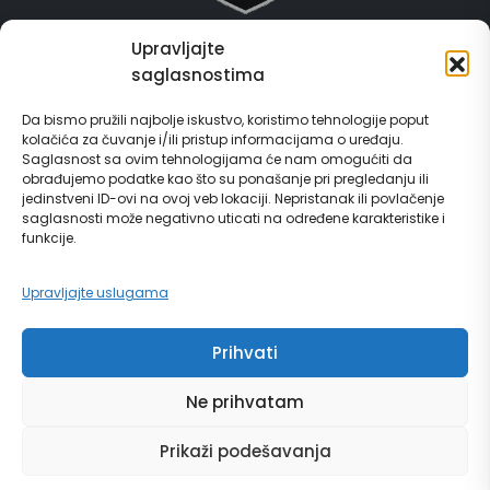
Upravljajte
Grad Gračanica
saglasnostima
Usluge za građane
Da bismo pružili najbolje iskustvo, koristimo tehnologije poput
kolačića za čuvanje i/ili pristup informacijama o uređaju.
E-Matičar
Saglasnost sa ovim tehnologijama će nam omogućiti da
obrađujemo podatke kao što su ponašanje pri pregledanju ili
72 sata sistem
jedinstveni ID-ovi na ovoj veb lokaciji. Nepristanak ili povlačenje
saglasnosti može negativno uticati na određene karakteristike i
funkcije.
Invest in Gračanica
Upravljajte uslugama
Vodič za građane
Prihvati
Ne prihvatam
© Copyright 2024 | grad Gračanica | Sva prava zadržana. | Developed by
Prikaži podešavanja
Futura Multimedia d.o.o. Tuzla