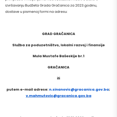
izvršavanju Budžeta Grada Gračanica za 2023.godinu,
dostave u pismenoj formi na adresu:
GRAD GRAČANICA
Služba za poduzetništvo, lokalni razvoj i finansije
Mula Mustafe Bašeskije br.1
GRAČANICA
ili
putem e-mail adrese:
n.sinanovic@gracanica.gov.ba
;
v.mahmutovic@gracanica.gov.ba