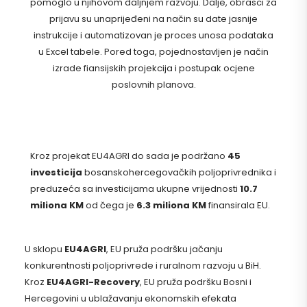
pomoglo u njihovom daljnjem razvoju. Dalje, obrasci za
prijavu su unaprijeđeni na način su date jasnije
instrukcije i automatizovan je proces unosa podataka
u Excel tabele. Pored toga, pojednostavljen je način
izrade fiansijskih projekcija i postupak ocjene
poslovnih planova.
Kroz projekat EU4AGRI do sada je podržano
45
investicija
bosanskohercegovačkih poljoprivrednika i
preduzeća sa investicijama ukupne vrijednosti
10.7
miliona KM
od čega je
6.3 miliona KM
finansirala EU.
U sklopu
EU4AGRI
, EU pruža podršku jačanju
konkurentnosti poljoprivrede i ruralnom razvoju u BiH.
Kroz
EU4AGRI-Recovery
, EU pruža podršku Bosni i
Hercegovini u ublažavanju ekonomskih efekata