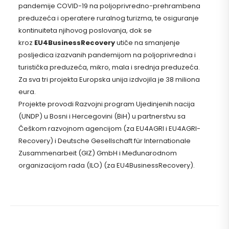
pandemije COVID-19 na poljoprivredno-prehrambena
preduzeća i operatere ruralnog turizma, te osiguranje
kontinuiteta njihovog poslovanja, dok se
kroz
EU4BusinessRecovery
utiče na smanjenje
posljedica izazvanih pandemijom na poljoprivredna i
turistička preduzeća, mikro, mala i srednja preduzeća.
Za sva tri projekta Europska unija izdvojila je 38 miliona
eura.
Projekte provodi Razvojni program Ujedinjenih nacija
(UNDP) u Bosni i Hercegovini (BiH) u partnerstvu sa
Češkom razvojnom agencijom (za EU4AGRI i EU4AGRI-
Recovery) i Deutsche Gesellschaft für Internationale
Zusammenarbeit (GIZ) GmbH i Međunarodnom
organizacijom rada (ILO) (za EU4BusinessRecovery).