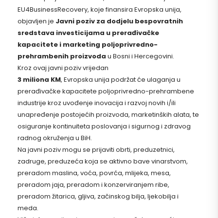
EU4BusinessRecovery, koje finansira Evropska unija,
objavljen je
Javni poziv za dodjelu bespovratnih
sredstava investicijama u prerađivačke
kapacitete i marketing poljoprivredno-
prehrambenih proizvoda
u Bosni i Hercegovini.
Kroz ovaj javni poziv vrijedan
3 miliona KM
, Evropska unija podržat će ulaganja u
prerađivačke kapacitete poljoprivredno-prehrambene
industrije kroz uvođenje inovacija i razvoj novih i/ili
unapređenje postojećih proizvoda, marketinških alata, te
osiguranje kontinuiteta poslovanja i sigurnog i zdravog
radnog okruženja u BiH.
Na javni poziv mogu se prijaviti obrti, preduzetnici,
zadruge, preduzeća koja se aktivno bave vinarstvom,
preradom maslina, voća, povrća, mlijeka, mesa,
preradom jaja, preradom i konzerviranjem ribe,
preradom žitarica, gljiva, začinskog bilja, ljekobilja i
meda.