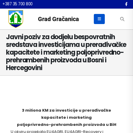
+387 35 700 800
Grad Gračanica
Javni poziv za dodjelu bespovratnih
sredstava investicijama u prerađivačke
kapacitete i marketing poljoprivredno-
prehrambenih proizvoda u Bosni i
Hercegovini
3 miliona KM za investicije u prerađivačke
kapacitete i marketing
poljoprivredno-prehrambenih proizvoda u BiH
U okviru projekata EU4AGRI, EU4AGRI-Recovery i