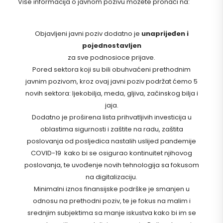
Više informacija o javnom pozivu možete pronaći na:
Objavljeni javni poziv dodatno je
unaprijeđen i
pojednostavljen
za sve podnosioce prijave.
Pored sektora koji su bili obuhvaćeni prethodnim
javnim pozivom, kroz ovaj javni poziv podržat ćemo 5
novih sektora: ljekobilja, meda, gljiva, začinskog bilja i
jaja.
Dodatno je proširena lista prihvatljivih investicija u
oblastima sigurnosti i zaštite na radu, zaštita
poslovanja od posljedica nastalih uslijed pandemije
COVID-19 kako bi se osigurao kontinuitet njihovog
poslovanja, te uvođenje novih tehnologija sa fokusom
na digitalizaciju.
Minimalni iznos finansijske podrške je smanjen u
odnosu na prethodni poziv, te je fokus na malim i
srednjim subjektima sa manje iskustva kako bi im se