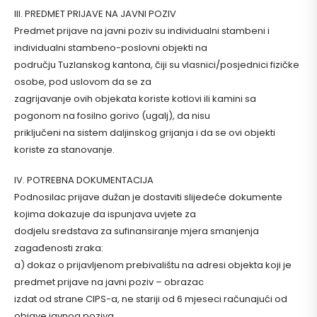
III. PREDMET PRIJAVE NA JAVNI POZIV
Predmet prijave na javni poziv su individualni stambeni i
individualni stambeno-poslovni objekti na
području Tuzlanskog kantona, čiji su vlasnici/posjednici fizičke
osobe, pod uslovom da se za
zagrijavanje ovih objekata koriste kotlovi ili kamini sa
pogonom na fosilno gorivo (ugalj), da nisu
priključeni na sistem daljinskog grijanja i da se ovi objekti
koriste za stanovanje.
IV. POTREBNA DOKUMENTACIJA
Podnosilac prijave dužan je dostaviti slijedeće dokumente
kojima dokazuje da ispunjava uvjete za
dodjelu sredstava za sufinansiranje mjera smanjenja
zagađenosti zraka:
a) dokaz o prijavljenom prebivalištu na adresi objekta koji je
predmet prijave na javni poziv – obrazac
izdat od strane CIPS-a, ne stariji od 6 mjeseci računajući od
objave javnog poziva,