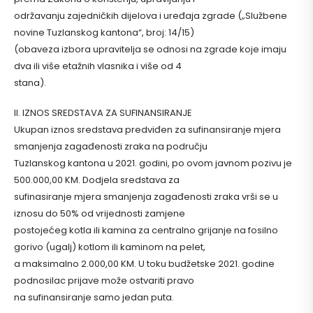
održavanju zajedničkih dijelova i uređaja zgrade („Službene
novine Tuzlanskog kantona“, broj: 14/15)
(obaveza izbora upravitelja se odnosi na zgrade koje imaju
dva ili više etažnih vlasnika i više od 4
stana).
II. IZNOS SREDSTAVA ZA SUFINANSIRANJE
Ukupan iznos sredstava predviđen za sufinansiranje mjera
smanjenja zagađenosti zraka na području
Tuzlanskog kantona u 2021. godini, po ovom javnom pozivu je
500.000,00 KM. Dodjela sredstava za
sufinasiranje mjera smanjenja zagađenosti zraka vrši se u
iznosu do 50% od vrijednosti zamjene
postojećeg kotla ili kamina za centralno grijanje na fosilno
gorivo (ugalj) kotlom ili kaminom na pelet,
a maksimalno 2.000,00 KM. U toku budžetske 2021. godine
podnosilac prijave može ostvariti pravo
na sufinansiranje samo jedan puta.