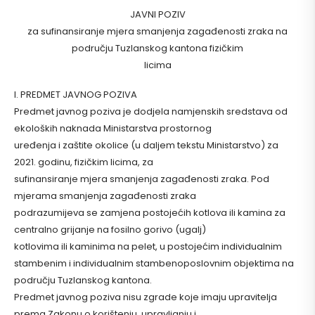
JAVNI POZIV
za sufinansiranje mjera smanjenja zagađenosti zraka na
području Tuzlanskog kantona fizičkim
licima
I. PREDMET JAVNOG POZIVA
Predmet javnog poziva je dodjela namjenskih sredstava od
ekoloških naknada Ministarstva prostornog
uređenja i zaštite okolice (u daljem tekstu Ministarstvo) za
2021. godinu, fizičkim licima, za
sufinansiranje mjera smanjenja zagađenosti zraka. Pod
mjerama smanjenja zagađenosti zraka
podrazumijeva se zamjena postojećih kotlova ili kamina za
centralno grijanje na fosilno gorivo (ugalj)
kotlovima ili kaminima na pelet, u postojećim individualnim
stambenim i individualnim stambenoposlovnim objektima na
području Tuzlanskog kantona.
Predmet javnog poziva nisu zgrade koje imaju upravitelja
prema Zakonu o korištenju, upravljanju i