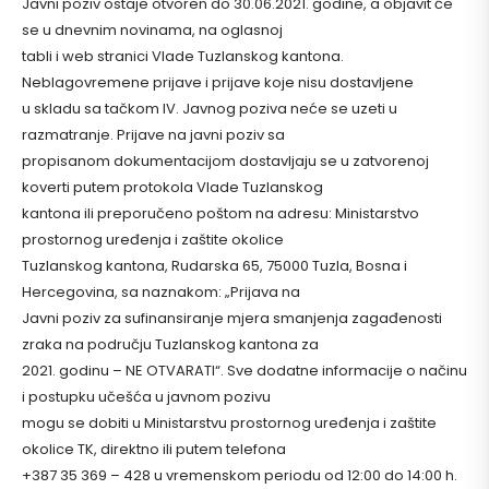
Javni poziv ostaje otvoren do 30.06.2021. godine, a objavit će
se u dnevnim novinama, na oglasnoj
tabli i web stranici Vlade Tuzlanskog kantona.
Neblagovremene prijave i prijave koje nisu dostavljene
u skladu sa tačkom IV. Javnog poziva neće se uzeti u
razmatranje. Prijave na javni poziv sa
propisanom dokumentacijom dostavljaju se u zatvorenoj
koverti putem protokola Vlade Tuzlanskog
kantona ili preporučeno poštom na adresu: Ministarstvo
prostornog uređenja i zaštite okolice
Tuzlanskog kantona, Rudarska 65, 75000 Tuzla, Bosna i
Hercegovina, sa naznakom: „Prijava na
Javni poziv za sufinansiranje mjera smanjenja zagađenosti
zraka na području Tuzlanskog kantona za
2021. godinu – NE OTVARATI“. Sve dodatne informacije o načinu
i postupku učešća u javnom pozivu
mogu se dobiti u Ministarstvu prostornog uređenja i zaštite
okolice TK, direktno ili putem telefona
+387 35 369 – 428 u vremenskom periodu od 12:00 do 14:00 h.