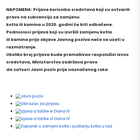
NAPOMENA: Prijave korisnika sredstava koji su ostvarili
pravo na subvenciju za zamjenu
kotla ili kamina u 2020. godini će biti odbačene.
Podnosioci prijava koji su izvršili zamjenu kotla
ili kamina prije objave Javnog poziva neće se uzeti u
razmatranje.
Ukoliko broj prijava bude premašivao raspoloživi iznos
sredstava, Ministarstvo zadržava pravo
da zatvori Javni poziv prije naznačenog roka
Javni poziv
Obrazac za prijavu
Izjava iz tačke e člana IV
Izjava iz tačke d člana IV
Zapisnik o zamjeni kotla i puštanju kotla u rad