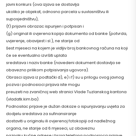
javni konkurs (ova izjava se dostavlja
ukoliko je objekat, odnosno parcela u suvlasništvu ili
suposjedništvu),
(f) prijavni obrazac ispunjen i potpisan i
(g) original ili ovjerena kopija dokumenta od banke (potvrda,
uvjerenje, obavijest i sl.), ne starije od
šest mjeseci na kojem je vidljiv broj bankovnog računa na koji
će se eventualno izvršiti uplata
sredstava i naziv banke (navedeni dokument dostavlja se
obavezno prilikom potpisivanja ugovora).
Obrasci izjava iz podtački d), e) i f) su u prilogu ovog javnog
poziva i podnosioci prijava iste mogu
preuzeti na zvaničnoj web stranici Vlade Tuzlanskog kantona
(vladatk.kim.ba).
Podnosilac prijave je dužan dokaze o ispunjavanju uvjeta za
dodjelu sredstava za sufinansiranje
dostaviti u originalu ili ovjerenoj fotokopiji od nadležnog
organa, ne starije od 6 mjeseci, uz obaveznu
naznaku kućne adrese i broja telefona podnosioca prijave.