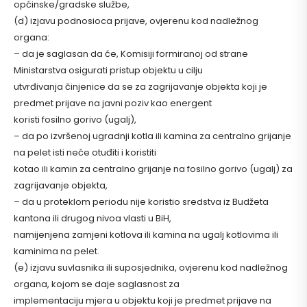
općinske/gradske službe,
(d) izjavu podnosioca prijave, ovjerenu kod nadležnog
organa:
– da je saglasan da će, Komisiji formiranoj od strane
Ministarstva osigurati pristup objektu u cilju
utvrđivanja činjenice da se za zagrijavanje objekta koji je
predmet prijave na javni poziv kao energent
koristi fosilno gorivo (ugalj),
– da po izvršenoj ugradnji kotla ili kamina za centralno grijanje
na pelet isti neće otuđiti i koristiti
kotao ili kamin za centralno grijanje na fosilno gorivo (ugalj) za
zagrijavanje objekta,
– da u proteklom periodu nije koristio sredstva iz Budžeta
kantona ili drugog nivoa vlasti u BiH,
namijenjena zamjeni kotlova ili kamina na ugalj kotlovima ili
kaminima na pelet.
(e) izjavu suvlasnika ili suposjednika, ovjerenu kod nadležnog
organa, kojom se daje saglasnost za
implementaciju mjera u objektu koji je predmet prijave na