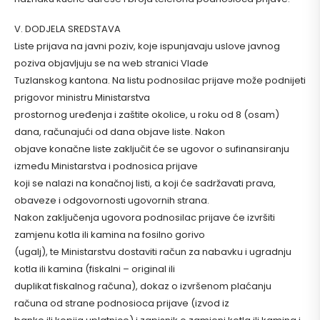
V. DODJELA SREDSTAVA
Liste prijava na javni poziv, koje ispunjavaju uslove javnog
poziva objavljuju se na web stranici Vlade
Tuzlanskog kantona. Na listu podnosilac prijave može podnijeti
prigovor ministru Ministarstva
prostornog uređenja i zaštite okolice, u roku od 8 (osam)
dana, računajući od dana objave liste. Nakon
objave konačne liste zaključit će se ugovor o sufinansiranju
između Ministarstva i podnosica prijave
koji se nalazi na konačnoj listi, a koji će sadržavati prava,
obaveze i odgovornosti ugovornih strana.
Nakon zaključenja ugovora podnosilac prijave će izvršiti
zamjenu kotla ili kamina na fosilno gorivo
(ugalj), te Ministarstvu dostaviti račun za nabavku i ugradnju
kotla ili kamina (fiskalni – original ili
duplikat fiskalnog računa), dokaz o izvršenom plaćanju
računa od strane podnosioca prijave (izvod iz