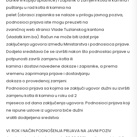
banke ili kopija uplatnice) i zapisnik o zamjeni kotla ili kamina i
puštanju u rad kotla ili kamina na
pelet (obrasci zapisnika se nalaze u prilogu javnog poziva,
podnosioci prijava iste mogu preuzeti na
zvaničnoj web stranici Vlade Tuzlanskog kantona
(vladatk.kim.ba). Račun ne može biti izdat prije
zaključenja ugovora između Ministarstva i podnosioca prijave.
Dodjela sredstava će se izvršiti nakon što podnosilac prijave u
potpunosti završi zamjenu kotla ili
kamina i dostavi navedene dokaze i zapisnike, a prema
vremenu zaprimanja prijave i dostavljanju
dokaza o provedenoj zamjeni.
Podnosioci prijava sa kojima se zaključi ugovor dužni su izvršiti
zamjenu kotla ili kamina u roku od 2
mjeseca od dana zaključenja ugovora. Podnosioci prijava koji
ne ispune uslove iz ugovora biće dužni
vratiti dodijeljena sredstva.
VI. ROK I NAČIN PODNOŠENJA PRIJAVA NA JAVNI POZIV