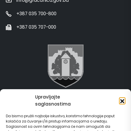
info@gracanica.gov.ba
+387 035 700-800
+387 035 707-000
Upravljajte
Grad Gračanica
saglasnostima
Usluge za građane
Da bismo pružili najbolje iskustvo, koristimo tehnologije poput
kolačića za čuvanje i/ili pristup informacijama o uređaju.
E-Matičar
Saglasnost sa ovim tehnologijama će nam omogućiti da