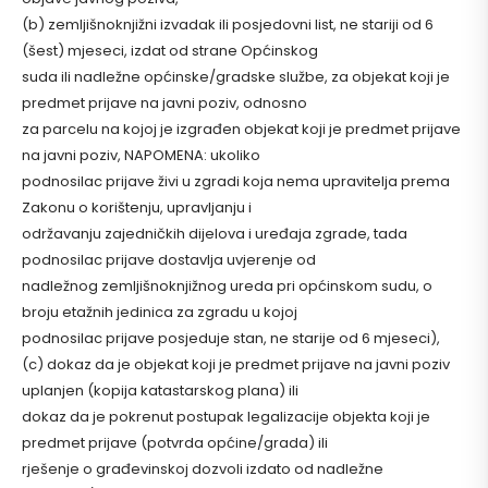
(b) zemljišnoknjižni izvadak ili posjedovni list, ne stariji od 6
(šest) mjeseci, izdat od strane Općinskog
suda ili nadležne općinske/gradske službe, za objekat koji je
predmet prijave na javni poziv, odnosno
za parcelu na kojoj je izgrađen objekat koji je predmet prijave
na javni poziv, NAPOMENA: ukoliko
podnosilac prijave živi u zgradi koja nema upravitelja prema
Zakonu o korištenju, upravljanju i
održavanju zajedničkih dijelova i uređaja zgrade, tada
podnosilac prijave dostavlja uvjerenje od
nadležnog zemljišnoknjižnog ureda pri općinskom sudu, o
broju etažnih jedinica za zgradu u kojoj
podnosilac prijave posjeduje stan, ne starije od 6 mjeseci),
(c) dokaz da je objekat koji je predmet prijave na javni poziv
uplanjen (kopija katastarskog plana) ili
dokaz da je pokrenut postupak legalizacije objekta koji je
predmet prijave (potvrda općine/grada) ili
rješenje o građevinskoj dozvoli izdato od nadležne