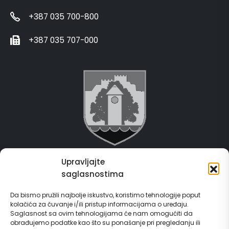
+387 035 700-800
+387 035 707-000
Upravljajte
Grad Gračanica
saglasnostima
Usluge za građane
Da bismo pružili najbolje iskustvo, koristimo tehnologije poput
kolačića za čuvanje i/ili pristup informacijama o uređaju.
E-Matičar
Saglasnost sa ovim tehnologijama će nam omogućiti da
obrađujemo podatke kao što su ponašanje pri pregledanju ili