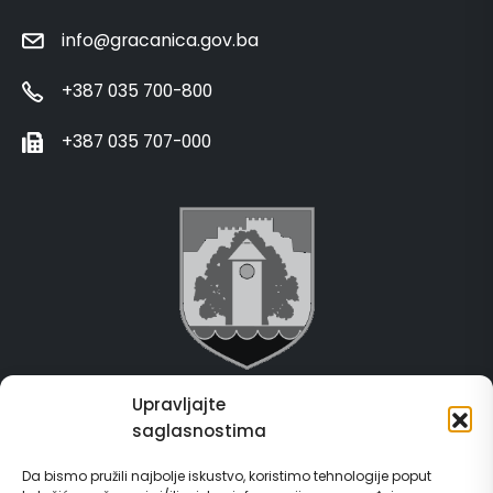
info@gracanica.gov.ba
+387 035 700-800
+387 035 707-000
Upravljajte
Grad Gračanica
saglasnostima
Usluge za građane
Da bismo pružili najbolje iskustvo, koristimo tehnologije poput