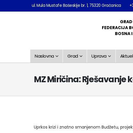
ul. Mula Mustafe Bašeskije br. 1, 75320 Gračanica
+
GRAD
FEDERACIJA B
BOSNA 
Naslovna
Grad
Uprava
Aktuel
MZ Miričina: Rješavanje 
Uprkos krizi i znatno smanjenom Budžetu, projekti