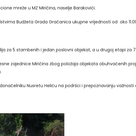
acione mreže u MZ Miričina, naselje Barakovići.
redstvima Budžeta Grada Gračanica ukupne vrijednosti od oko 11.0
alija za 5 stambenih i jedan poslovni objekat, a u drugoj etapi za 
esne zajednice Miričina zbog položaja objekata obuhvaćenih proj
.
radonačelniku Nusretu Heliću na podršci i prepoznavanju važnosti 