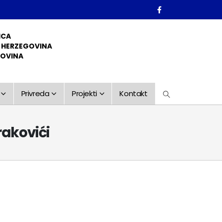
ICA
D HERZEGOVINA
GOVINA
Privreda
Projekti
Kontakt
rakovići