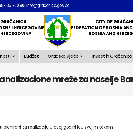
387 35 700 800
info@gracanica.gov.ba
 GRAČANICA
CITY OF GRAČAN
OSNE I HERCEGOVINE
FEDERATION OF BOSNIA AN
I HERCEGOVINA
BOSNIA AND HERZE
nosti
Budžet
Gradsko vijeće
Invest in Gračanica
kanalizacione mreže za naselje Ba
 planirani za realizaciju u ovoj godini idu svojim tokom.