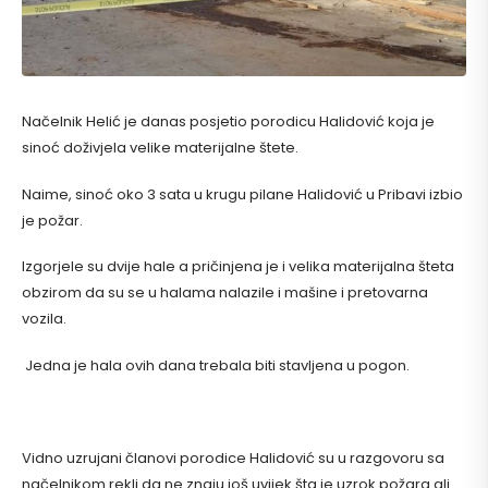
Načelnik Helić je danas posjetio porodicu Halidović koja je
sinoć doživjela velike materijalne štete.
Naime, sinoć oko 3 sata u krugu pilane Halidović u Pribavi izbio
je požar.
Izgorjele su dvije hale a pričinjena je i velika materijalna šteta
obzirom da su se u halama nalazile i mašine i pretovarna
vozila.
Jedna je hala ovih dana trebala biti stavljena u pogon.
Vidno uzrujani članovi porodice Halidović su u razgovoru sa
načelnikom rekli da ne znaju još uvijek šta je uzrok požara ali