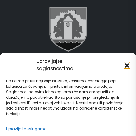
Upravljajte
Grad Gračanica
saglasnostima
Usluge za građane
Da bismo pružili najbolje iskustvo, koristimo tehnologije poput
kolačića za čuvanje i/ili pristup informacijama o uređaju.
E-Matičar
Saglasnost sa ovim tehnologijama će nam omogućiti da
obrađujemo podatke kao što su ponašanje pri pregledanju ili
72 sata sistem
jedinstveni ID-ovi na ovoj veb lokaciji. Nepristanak ili povlačenje
saglasnosti može negativno uticati na određene karakteristike i
funkcije.
Invest in Gračanica
Upravljajte uslugama
Vodič za građane