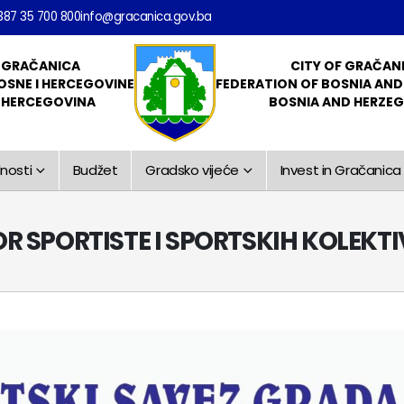
387 35 700 800
info@gracanica.gov.ba
 GRAČANICA
CITY OF GRAČAN
OSNE I HERCEGOVINE
FEDERATION OF BOSNIA AN
I HERCEGOVINA
BOSNIA AND HERZE
nosti
Budžet
Gradsko vijeće
Invest in Gračanica
R SPORTISTE I SPORTSKIH KOLEK