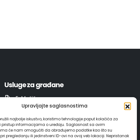
Usluge za građane
E-Matičar
Upravljajte saglasnostima
72 sata sistem
užili najbolje iskustvo, koristimo tehnologije poput kolačića za
ili pristup informacijama o uređaju. Saglasnost sa ovim
Invest in Gračanica
ama će nam omogućiti da obrađujemo podatke kao što su
ri pregledanju ili jedinstveni ID-ovi na ovoj veb lokaciji. Nepristanak