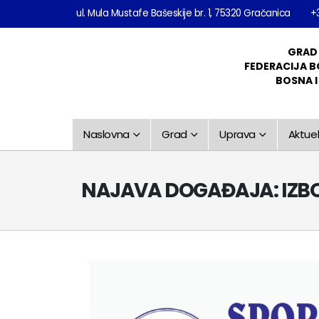
ul. Mula Mustafe Bašeskije br. 1, 75320 Gračanica
+
GRAD
FEDERACIJA B
BOSNA 
Naslovna
Grad
Uprava
Aktuel
NAJAVA DOGAĐAJA: IZBO