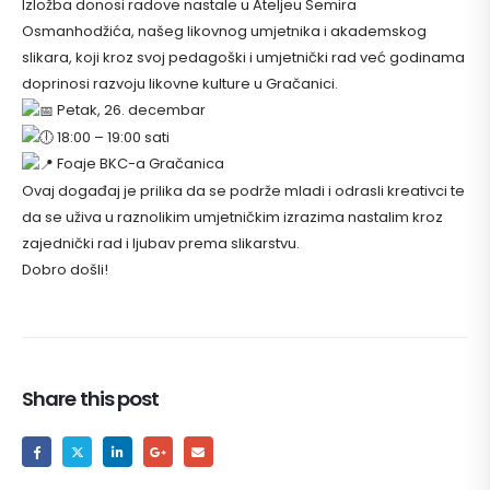
Izložba donosi radove nastale u Ateljeu Semira
Osmanhodžića, našeg likovnog umjetnika i akademskog
slikara, koji kroz svoj pedagoški i umjetnički rad već godinama
doprinosi razvoju likovne kulture u Gračanici.
Petak, 26. decembar
18:00 – 19:00 sati
Foaje BKC-a Gračanica
Ovaj događaj je prilika da se podrže mladi i odrasli kreativci te
da se uživa u raznolikim umjetničkim izrazima nastalim kroz
zajednički rad i ljubav prema slikarstvu.
Dobro došli!
Share this post