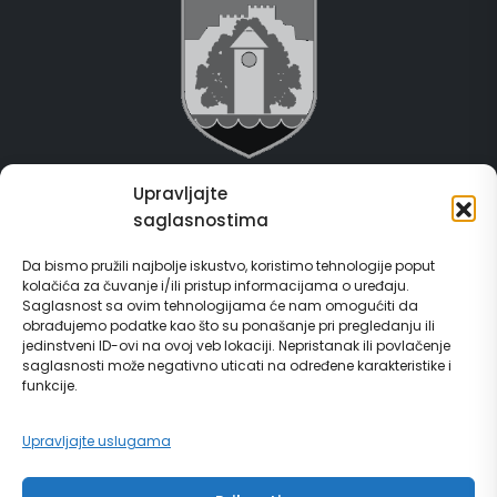
Upravljajte
Grad Gračanica
saglasnostima
Usluge za građane
Da bismo pružili najbolje iskustvo, koristimo tehnologije poput
kolačića za čuvanje i/ili pristup informacijama o uređaju.
E-Matičar
Saglasnost sa ovim tehnologijama će nam omogućiti da
obrađujemo podatke kao što su ponašanje pri pregledanju ili
72 sata sistem
jedinstveni ID-ovi na ovoj veb lokaciji. Nepristanak ili povlačenje
saglasnosti može negativno uticati na određene karakteristike i
funkcije.
Invest in Gračanica
Upravljajte uslugama
Vodič za građane