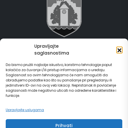
Upravljajte
Grad Gračanica
saglasnostima
Usluge za građane
Da bismo pružili najbolje iskustvo, koristimo tehnologije poput
kolačića za čuvanje i/ili pristup informacijama o uređaju.
E-Matičar
Saglasnost sa ovim tehnologijama će nam omogućiti da
obrađujemo podatke kao što su ponašanje pri pregledanju ili
72 sata sistem
jedinstveni ID-ovi na ovoj veb lokaciji. Nepristanak ili povlačenje
saglasnosti može negativno uticati na određene karakteristike i
funkcije.
Invest in Gračanica
Upravljajte uslugama
Vodič za građane
Prihvati