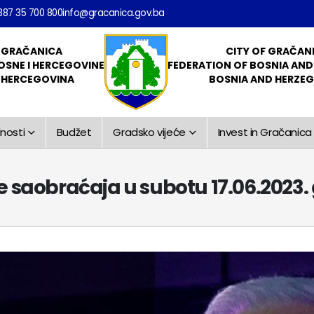
387 35 700 800
info@gracanica.gov.ba
 GRAČANICA
CITY OF GRAČAN
OSNE I HERCEGOVINE
FEDERATION OF BOSNIA AN
I HERCEGOVINA
BOSNIA AND HERZE
nosti
Budžet
Gradsko vijeće
Invest in Gračanica
e saobraćaja u subotu 17.06.2023.