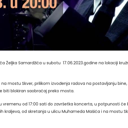
a Željka Samardžića u subotu 17.06.2023.godine na lokaciji kruž
 na mostu Skver, prilikom izvođenja radova na postavljanju bine,
e biti blokiran saobraćaj preko mosta.
 vremenu od 17:00 sati do završetka koncerta, u potpunosti će bit
skih kraljeva, od skretanja u ulicu Muhameda Mašića i na mostu Skv