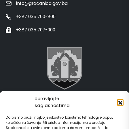
info@gracanica.gov.ba
+387 035 700-800
+387 035 707-000
Upravljajte
Grad Gračanica
saglasnostima
Usluge za građane
Da bismo pružili najbolje iskustvo, koristimo tehnologije poput
kolačića za čuvanje i/ili pristup informacijama o uređaju.
E-Matičar
Saglasnost sa ovim tehnologijama će nam omogućiti da