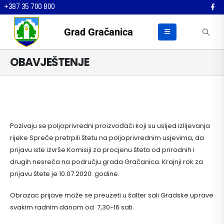
+387 35 700 800
Grad Gračanica
OBAVJEŠTENJE
Pozivaju se poljoprivredni proizvođači koji su usljed izlijevanja
rijeke Spreče pretrpili štetu na poljoprivrednim usjevima, da
prijavu iste izvrše Komisiji za procjenu šteta od prirodnih i
drugih nesreća na području grada Gračanica. Krajnji rok za
prijavu štete je 10.07.2020. godine.
Obrazac prijave može se preuzeti u šalter sali Gradske uprave
svakim radnim danom od 7,30-16 sati.