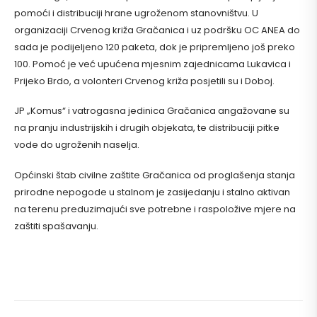
pomoći i distribuciji hrane ugroženom stanovništvu. U
organizaciji Crvenog križa Gračanica i uz podršku OC ANEA do
sada je podijeljeno 120 paketa, dok je pripremljeno još preko
100. Pomoć je već upućena mjesnim zajednicama Lukavica i
Prijeko Brdo, a volonteri Crvenog križa posjetili su i Doboj.
JP „Komus“ i vatrogasna jedinica Gračanica angažovane su
na pranju industrijskih i drugih objekata, te distribuciji pitke
vode do ugroženih naselja.
Općinski štab civilne zaštite Gračanica od proglašenja stanja
prirodne nepogode u stalnom je zasijedanju i stalno aktivan
na terenu preduzimajući sve potrebne i raspoložive mjere na
zaštiti spašavanju.