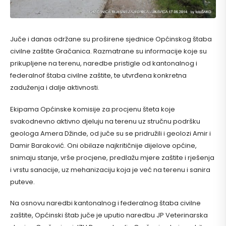
Juče i danas održane su proširene sjednice Općinskog štaba
civilne zaštite Gračanica. Razmatrane su informacije koje su
prikupljene na terenu, naredbe pristigle od kantonalnog i
federalnof štaba civilne zaštite, te utvrđena konkretna
zaduženja i dalje aktivnosti.
Ekipama Općinske komisije za procjenu šteta koje
svakodnevno aktivno djeluju na terenu uz stručnu podršku
geologa Amera Džinde, od juče su se pridružili i geolozi Amir i
Damir Baraković. Oni obilaze najkritičnije dijelove općine,
snimaju stanje, vrše procjene, predlažu mjere zaštite i rješenja
i vrstu sanacije, uz mehanizaciju koja je već na terenu i sanira
puteve.
Na osnovu naredbi kantonalnog i federalnog štaba civilne
zaštite, Općinski štab juče je uputio naredbu JP Veterinarska