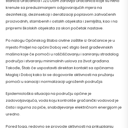
stanica Gračanica i JZU Dom zdravlja Gračanica koje su hitno
krenule sa preduzimanjem odgovarajućih mjera na
dezinfekciji, dezinsekciji i deratizaciji poplavom zahvaćenih
proizvodnih, stambenih i ostalih objekata i zemljišta, kao i na
pripremi školskih objekata za skori početak nastave.
Po nalogu Općinskog štaba civilne zaštite iz Gračanice je u
mjesto Pridjel na općini Doboj već stiglo šest građevinskih
mašina koje će pomoći u raščišćavanju i saniranju stradalog
područja i stvaranju minimalnih uslova za život građana.
Takođe, Štab će uspostaviti direktan kontakt sa općinama
Maglaj i Doboj kako bi se dogovorile aktivnosti na pružanju
pomoći u sanaciji i normalizaciji ugroženih područja.
Epidemiološka situacija na području općine je
zadovoljavajuća, voda koju kontroliše gračanički vodovod je
čista i sigurna za piće, snabdijevanje električnom energijom je
uredno.
Pored toga, redovno se provode aktivnosti na prikupljanju