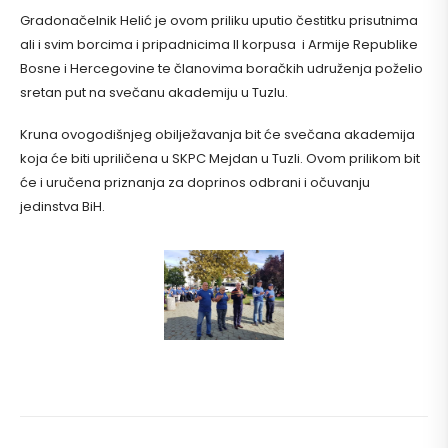
Gradonačelnik Helić je ovom priliku uputio čestitku prisutnima
ali i svim borcima i pripadnicima II korpusa i Armije Republike
Bosne i Hercegovine te članovima boračkih udruženja poželio
sretan put na svečanu akademiju u Tuzlu.
Kruna ovogodišnjeg obilježavanja bit će svečana akademija
koja će biti upriličena u SKPC Mejdan u Tuzli. Ovom prilikom bit
će i uručena priznanja za doprinos odbrani i očuvanju
jedinstva BiH.