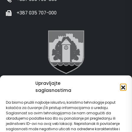
+387 035 707-000
Upravljajte
Grad Gračanica
saglasnostima
Usluge za građane
Da bismo pružili najbolje iskustvo, koristimo tehnologije poput
kolačića za čuvanje i/ili pristup informacijama o uređaju.
E-Matičar
Saglasnost sa ovim tehnologijama će nam omogućiti da
obrađujemo podatke kao što su ponašanje pri pregledanju ili
72 sata sistem
jedinstveni ID-ovi na ovoj veb lokaciji. Nepristanak ili povlačenje
saglasnosti može negativno uticati na određene karakteristike i