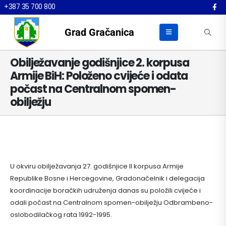
+387 35 700 800
Grad Gračanica
Obilježavanje godišnjice 2. korpusa
Armije BiH: Položeno cvijeće i odata
počast na Centralnom spomen-
obilježju
U okviru obilježavanja 27. godišnjice II korpusa Armije
Republike Bosne i Hercegovine, Gradonačelnik i delegacija
koordinacije boračkih udruženja danas su položili cvijeće i
odali počast na Centralnom spomen-obilježju Odbrambeno-
oslobodilačkog rata 1992-1995.